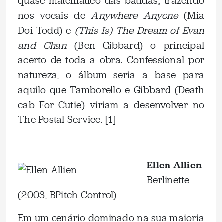
quase matemático das batidas, trazendo
nos vocais de
Anywhere Anyone
(Mia
Doi Todd) e
(This Is) The Dream of Evan
and Chan
(Ben Gibbard) o principal
acerto de toda a obra. Confessional por
natureza, o álbum seria a base para
aquilo que Tamborello e Gibbard (Death
cab For Cutie) viriam a desenvolver no
The Postal Service. [
1
]
.
Ellen Allien
Berlinette
(2003, BPitch Control)
Em um cenário dominado na sua maioria