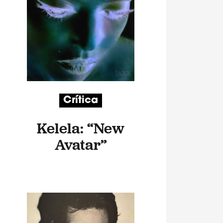
Crítica
Kelela: “New
Avatar”