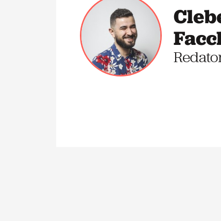
Cleb
Facc
Redato