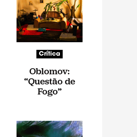
Crítica
Oblomov:
“Questão de
Fogo”