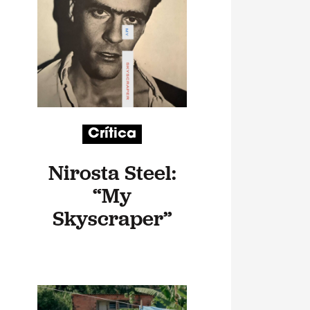
Crítica
Nirosta Steel:
“My
Skyscraper”