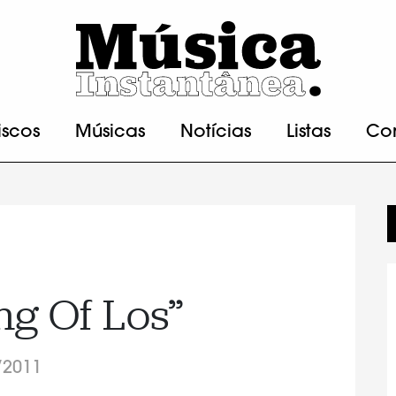
iscos
Músicas
Notícias
Listas
Co
ng Of Los”
/2011