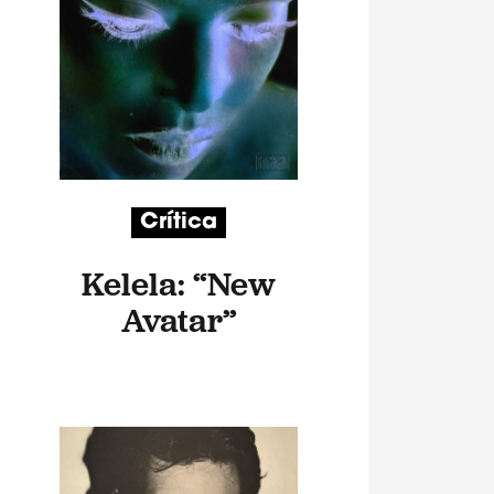
Crítica
Kelela: “New
Avatar”