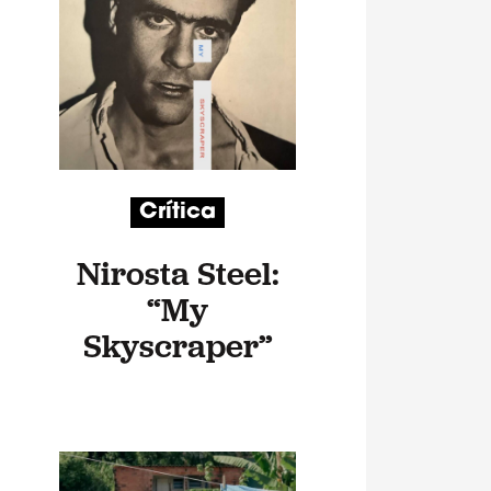
Crítica
Nirosta Steel:
“My
Skyscraper”