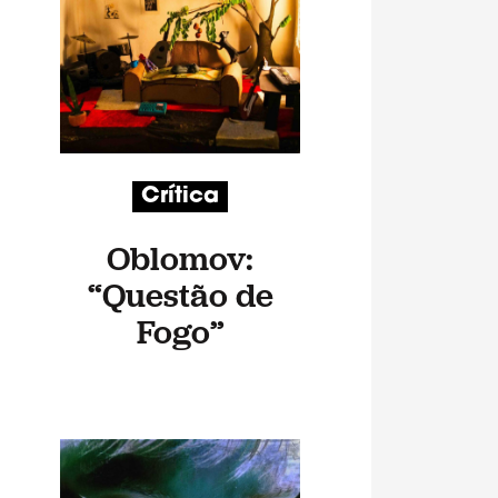
Crítica
Oblomov:
“Questão de
Fogo”