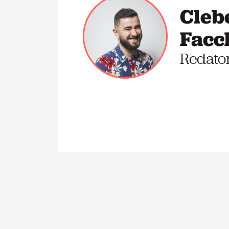
Cleb
Facc
Redato