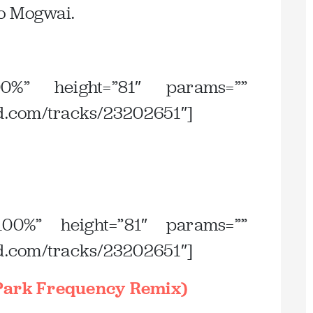
o Mogwai.
00%” height=”81″ params=””
ud.com/tracks/23202651″]
00%” height=”81″ params=””
ud.com/tracks/23202651″]
(Park Frequency Remix)