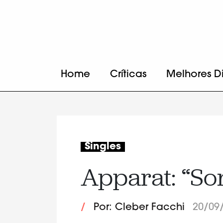
Home
Críticas
Melhores D
Singles
Apparat: “So
/
Por: Cleber Facchi
20/09