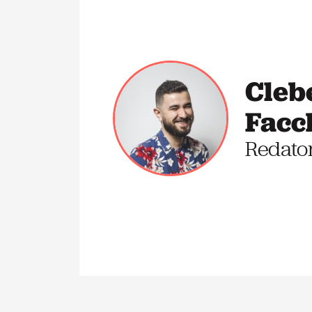
Cleb
Facc
Redato