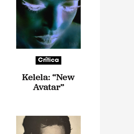
Crítica
Kelela: “New
Avatar”