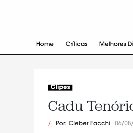
Home
Críticas
Melhores D
Clipes
Cadu Tenório
/
Por: Cleber Facchi
06/08