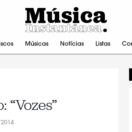
iscos
Músicas
Notícias
Listas
Co
: “Vozes”
/2014