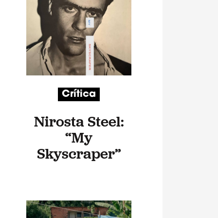
Crítica
Nirosta Steel:
“My
Skyscraper”