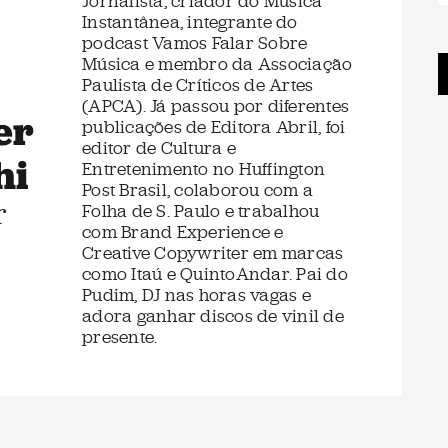
Jornalista, criador do Música
Instantânea, integrante do
podcast Vamos Falar Sobre
Música e membro da Associação
Paulista de Críticos de Artes
(APCA). Já passou por diferentes
er
publicações de Editora Abril, foi
editor de Cultura e
hi
Entretenimento no Huffington
Post Brasil, colaborou com a
r
Folha de S. Paulo e trabalhou
com Brand Experience e
Creative Copywriter em marcas
como Itaú e QuintoAndar. Pai do
Pudim, DJ nas horas vagas e
adora ganhar discos de vinil de
presente.