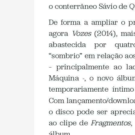
o conterrâneo Sávio de Q
De forma a ampliar o pr
agora
Vozes
(2014), mai
abastecida por quatr
“sombrio” em relação aos
– principalmente ao l
Máquina -, o novo álbu
temporariamente íntimo
Com lançamento/downloa
o disco pode ser aprecia
ao clipe de
Fragmentos
,
álbum.