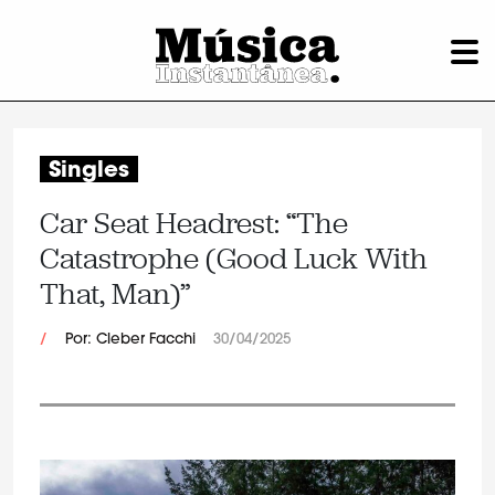
Singles
Car Seat Headrest: “The
Catastrophe (Good Luck With
That, Man)”
/
Por: Cleber Facchi
30/04/2025