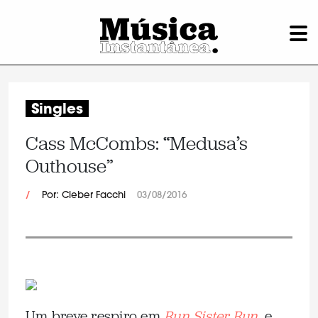
Singles
Cass McCombs: “Medusa’s
Outhouse”
/
Por: Cleber Facchi
03/08/2016
Um breve respiro em
Run Sister Run
,
e