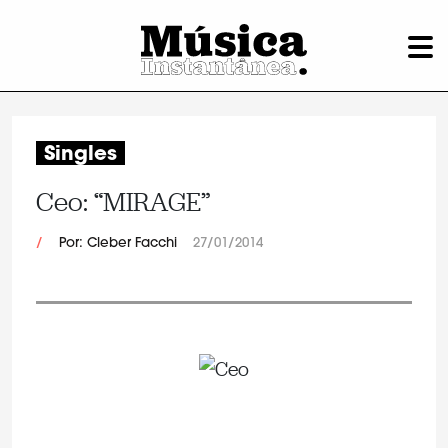
Singles
Ceo: “MIRAGE”
/
Por: Cleber Facchi
27/01/2014
.