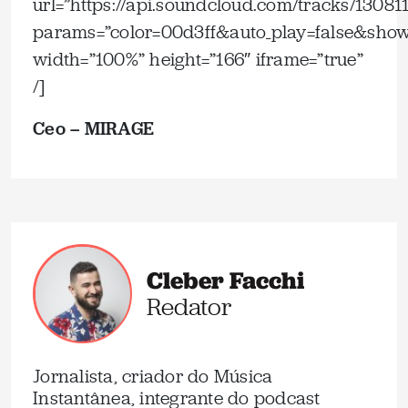
url=”https://api.soundcloud.com/tracks/13081
params=”color=00d3ff&auto_play=false&show
width=”100%” height=”166″ iframe=”true”
/]
Ceo – MIRAGE
Cleber Facchi
Redator
Jornalista, criador do Música
Instantânea, integrante do podcast