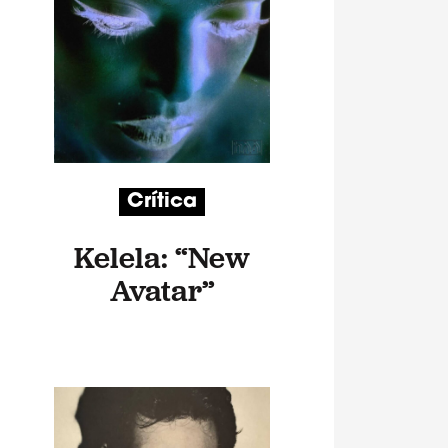
Crítica
Kelela: “New
Avatar”