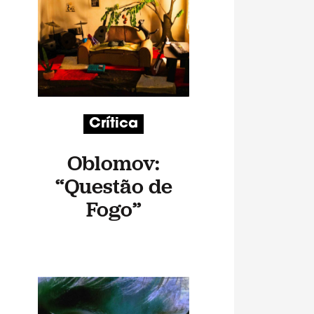
Crítica
Oblomov:
“Questão de
Fogo”