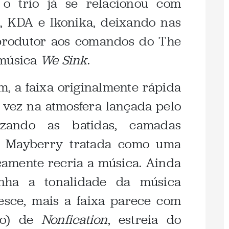
 o trio já se relacionou com
, KDA e Ikonika, deixando nas
produtor aos comandos do The
 música
We Sink
.
, a faixa originalmente rápida
 vez na atmosfera lançada pelo
rizando as batidas, camadas
en Mayberry tratada como uma
camente recria a música. Ainda
nha a tonalidade da música
resce, mais a faixa parece com
ão) de
Nonfication
, estreia do