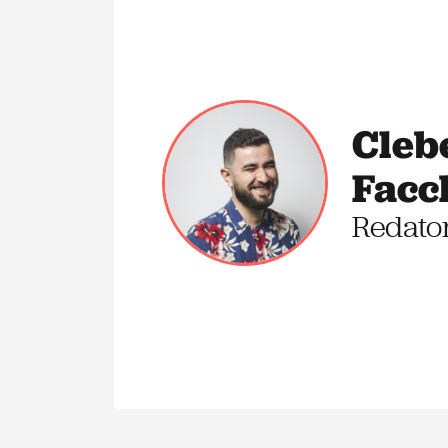
Cleb
Facc
Redato