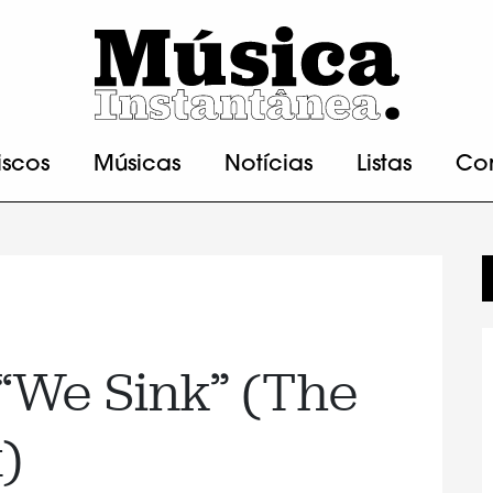
iscos
Músicas
Notícias
Listas
Co
We Sink” (The
)