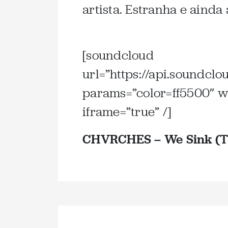
artista. Estranha e ainda 
.
[soundcloud
url=”https://api.soundcl
params=”color=ff5500″ w
iframe=”true” /]
CHVRCHES – We Sink (T