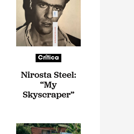
Crítica
Nirosta Steel:
“My
Skyscraper”