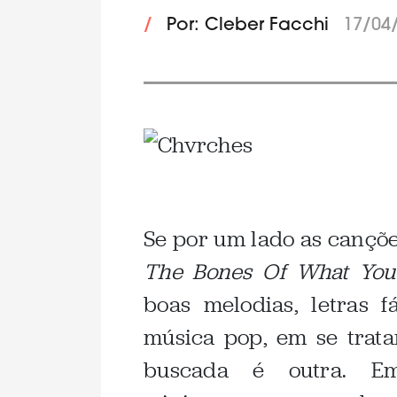
/
Por: Cleber Facchi
17/04
.
Se por um lado as canç
The Bones Of What You 
boas melodias, letras 
música pop, em se trat
buscada é outra. E