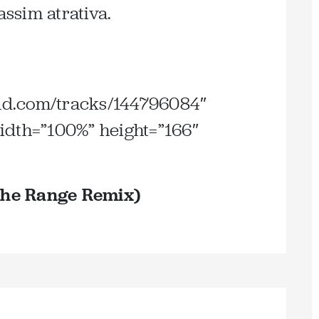
assim atrativa.
oud.com/tracks/144796084″
idth=”100%” height=”166″
he Range Remix)