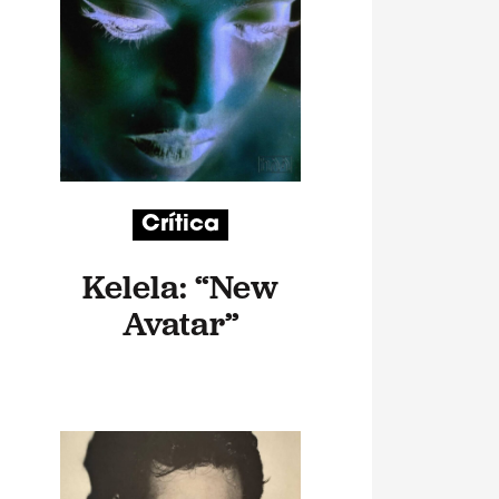
Crítica
Kelela: “New
Avatar”