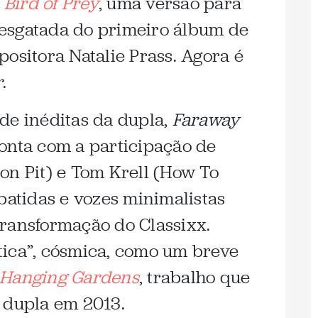
e
Bird of Prey
, uma versão para
esgatada do primeiro álbum de
ositora Natalie Prass. Agora é
r
.
de inéditas da dupla,
Faraway
onta com a participação de
on Pit) e Tom Krell (How To
batidas e vozes minimalistas
ransformação do Classixx.
tica”, cósmica, como um breve
Hanging Gardens
, trabalho que
 dupla em 2013.