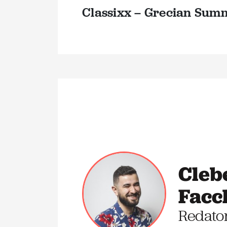
Classixx – Grecian Sum
Cleb
Facc
Redato