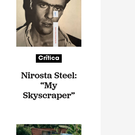
Crítica
Nirosta Steel:
“My
Skyscraper”