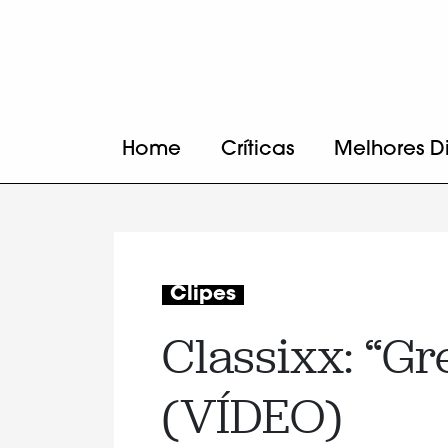
Home
Críticas
Melhores D
Clipes
Classixx: “G
(VÍDEO)