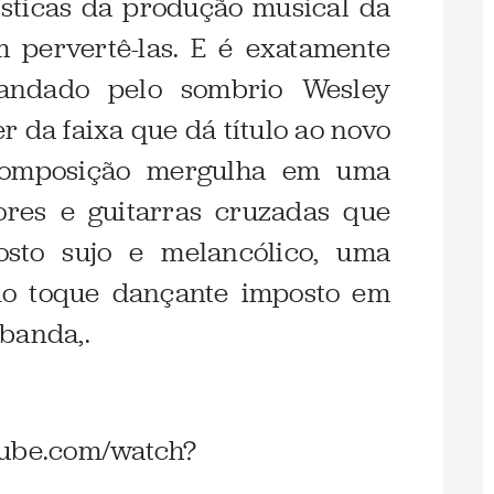
ísticas da produção musical da
 pervertê-las. E é exatamente
andado pelo sombrio Wesley
 da faixa que dá título ao novo
composição mergulha em uma
ores e guitarras cruzadas que
to sujo e melancólico, uma
do toque dançante imposto em
banda,.
tube.com/watch?