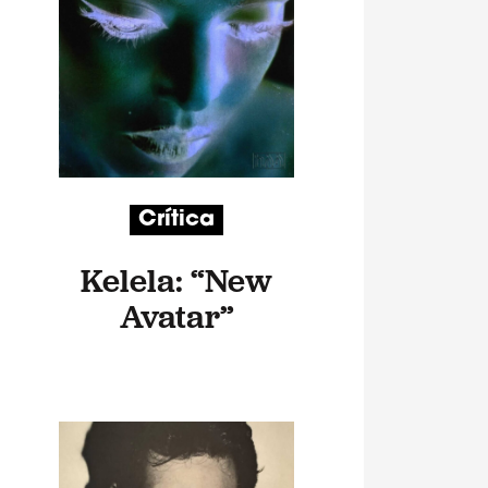
Crítica
Kelela: “New
Avatar”