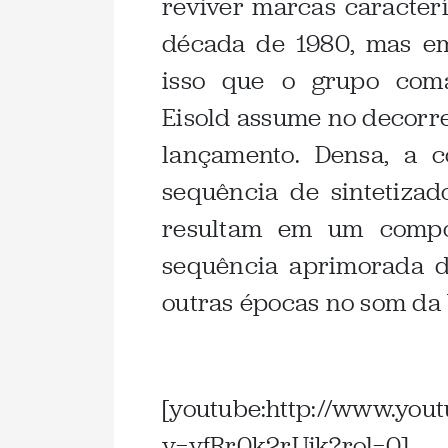
reviver marcas caracter
década de 1980, mas em
isso que o grupo com
Eisold assume no decorrer
lançamento. Densa, a 
sequência de sintetizad
resultam em um compos
sequência aprimorada 
outras épocas no som da 
.
[youtube:http://www.you
v=vfRr0k2rUjk?rol=0]