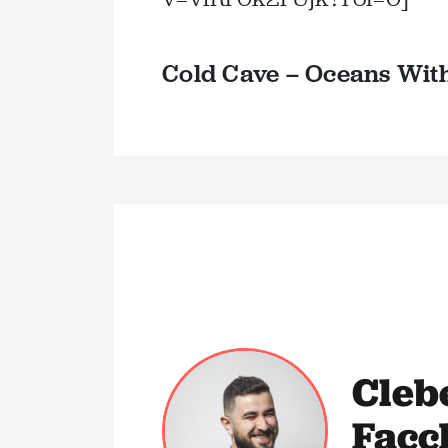
Cold Cave – Oceans Wit
Cleb
Facc