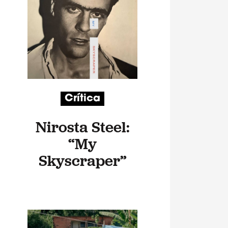
Crítica
Nirosta Steel:
“My
Skyscraper”