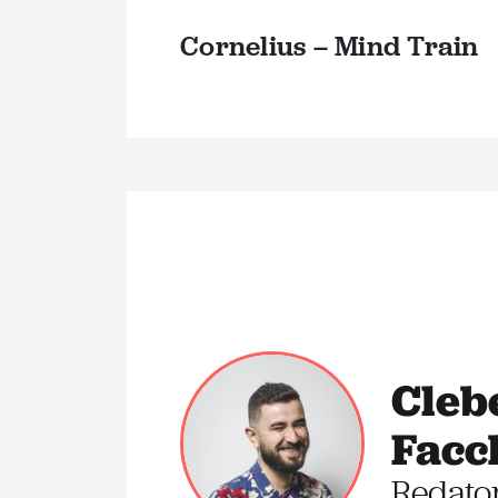
Cornelius – Mind Train
Cleb
Facc
Redato