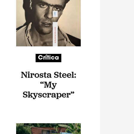
Crítica
Nirosta Steel:
“My
Skyscraper”