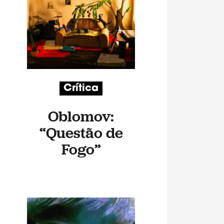
Crítica
Oblomov:
“Questão de
Fogo”