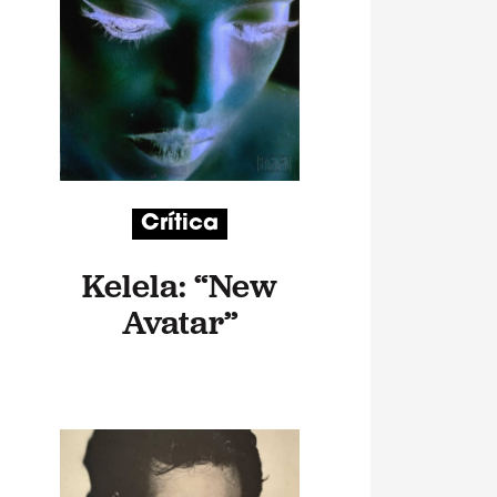
Crítica
Kelela: “New
Avatar”