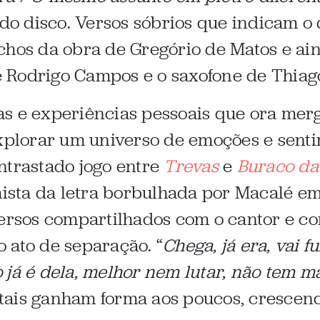
o do disco. Versos sóbrios que indicam 
chos da obra de Gregório de Matos e ai
 Rodrigo Campos e o saxofone de Thiag
as e experiências pessoais que ora me
explorar um universo de emoções e sen
ntrastado jogo entre
Trevas
e
Buraco da
imista da letra borbulhada por Macalé e
versos compartilhados com o cantor e 
 ato de separação. “
Chega, já era, vai f
 já é dela, melhor nem lutar, não tem m
tais ganham forma aos poucos, cresce