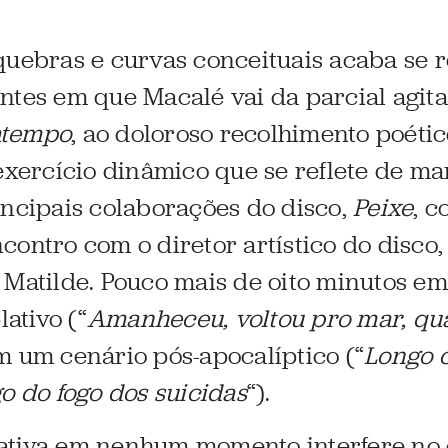
quebras e curvas conceituais acaba se r
ntes em que Macalé vai da parcial agi
atempo
, ao doloroso recolhimento poéti
exercício dinâmico que se reflete de ma
incipais colaborações do disco,
Peixe
, c
ncontro com o diretor artístico do disco
 Matilde. Pouco mais de oito minutos em
ativo (“
Amanheceu, voltou pro mar, qu
m um cenário pós-apocalíptico (“
Longo c
o do fogo dos suicidas
“).
iativa em nenhum momento interfere n