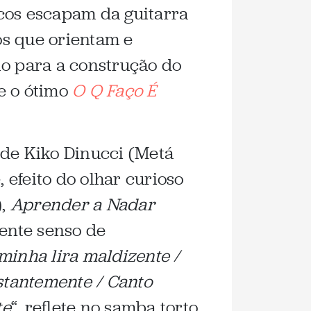
os escapam da guitarra
os que orientam e
lo para a construção do
e o ótimo
O Q Faço É
 de Kiko Dinucci (Metá
efeito do olhar curioso
),
Aprender a Nadar
ente senso de
minha lira maldizente /
nstantemente / Canto
te
“, reflete no samba torto