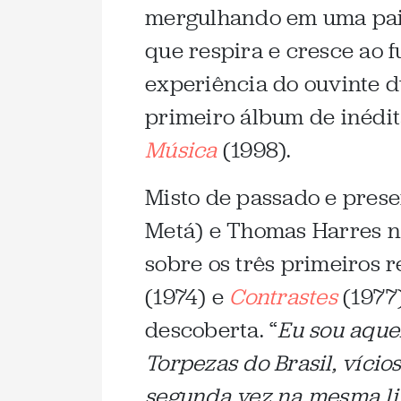
mergulhando em uma pais
que respira e cresce ao 
experiência do ouvinte d
primeiro álbum de inédit
Música
(1998).
Misto de passado e prese
Metá) e Thomas Harres nã
sobre os três primeiros r
(1974) e
Contrastes
(1977)
descoberta. “
Eu sou aque
Torpezas do Brasil, víci
segunda vez na mesma lir