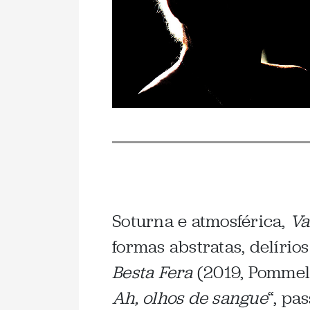
Soturna e atmosférica,
Va
formas abstratas, delíri
Besta Fera
(2019, Pommelo
Ah, olhos de sangue
“, pa