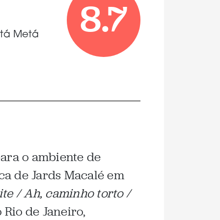
8.7
etá Metá
ara o ambiente de
oca de Jards Macalé em
te / Ah, caminho torto /
o Rio de Janeiro,