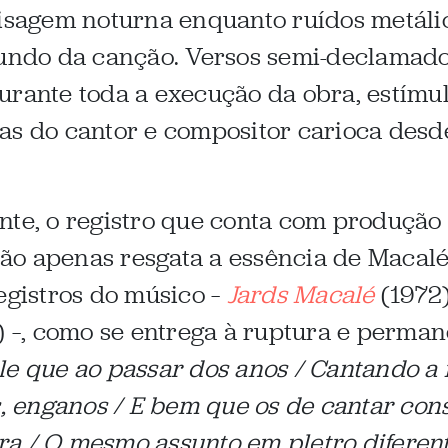
agem noturna enquanto ruídos metálic
fundo da canção. Versos semi-declamad
urante toda a execução da obra, estímu
as do cantor e compositor carioca desd
nte, o registro que conta com produção
o apenas resgata a essência de Macalé, 
egistros do músico –
Jards Macalé
(1972
 –, como se entrega à ruptura e perman
le que ao passar dos anos / Cantando a 
os, enganos / E bem que os de cantar co
a / O mesmo assunto em pletro diferen