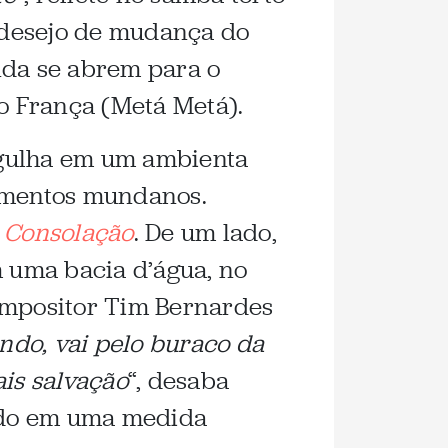
o desejo de mudança do
nda se abrem para o
o França (Metá Metá).
rgulha em um ambienta
timentos mundanos.
 Consolação
. De um lado,
m uma bacia d’água, no
compositor Tim Bernardes
undo, vai pelo buraco da
ais salvação
“, desaba
ndo em uma medida