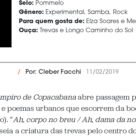
Selo:
Pommelo
Gênero:
Experimental, Samba, Rock
Para quem gosta de:
Elza Soares e M
Ouça:
Trevas e Longo Caminho do Sol
/
Por: Cleber Facchi
11/02/2019
mpiro de Copacabana
abre passagem p
os e poemas urbanos que escorrem da b
). “
Ah, corpo no breu / Ah, dama da noi
sseia a criatura das trevas pelo centro d