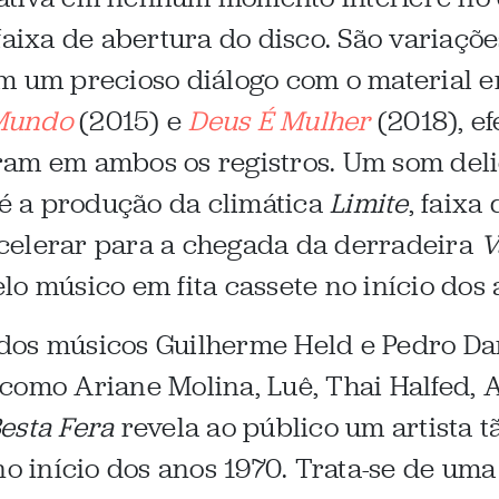
faixa de abertura do disco. São variaçõ
m um precioso diálogo com o material e
 Mundo
(2015) e
Deus É Mulher
(2018), ef
ram em ambos os registros. Um som deli
té a produção da climática
Limite
, faixa
celerar para a chegada da derradeira
V
o músico em fita cassete no início dos 
dos músicos Guilherme Held e Pedro Da
como Ariane Molina, Luê, Thai Halfed, A
esta Fera
revela ao público um artista t
no início dos anos 1970. Trata-se de uma 