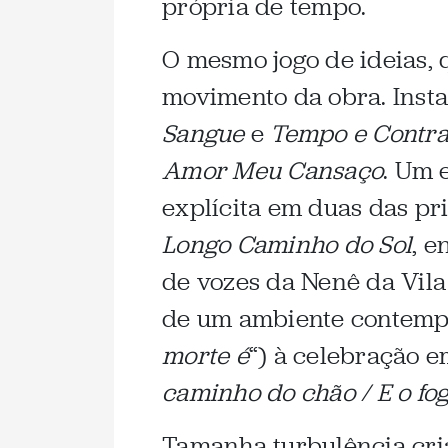
própria de tempo.
O mesmo jogo de ideias, 
movimento da obra. Insta
Sangue
e
Tempo e Contr
Amor Meu Cansaço
. Um 
explícita em duas das pr
Longo Caminho do Sol
, e
de vozes da Nenê da Vila
de um ambiente contempl
morte é
“) à celebração e
caminho do chão / E o fog
Tamanha turbulência cr