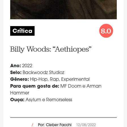
8.0
Crítica
Billy Woods: “Aethiopes”
Ano:
2022
Selo:
Backwoodz Studioz
Gênero:
Hip-Hop, Rap, Experimental
Para quem gosta de:
MF Doom e Arman
Hammer
Ouça:
Asylum e Remorseless
/
Por: Cleber Facchi
12/08/2022