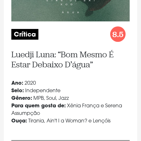
8.5
Crítica
Luedji Luna: “Bom Mesmo É
Estar Debaixo D’água”
Ano:
2020
Selo:
Independente
Gênero:
MPB, Soul, Jazz
Para quem gosta de:
Xênia França e Serena
Assumpção
Ouça:
Tirania, Ain't I a Woman? e Lençóis