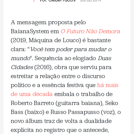
/
Por: Cleber Facchi
20/02/2019
A mensagem proposta pelo
BaianaSystem em
O Futuro Não Demora
(2019, Máquina de Louco) é bastante
clara: “
Você tem poder para mudar o
mundo
“. Sequência ao elogiado
Duas
Cidades
(2016), obra que serviu para
estreitar a relação entre o discurso
político e a essência festiva que
há mais
de uma década
embala o trabalho de
Roberto Barreto (guitarra baiana), Seko
Bass (baixo) e Russo Passapusso (voz), o
novo álbum traz de volta a dualidade
explícita no registro que o antecede,