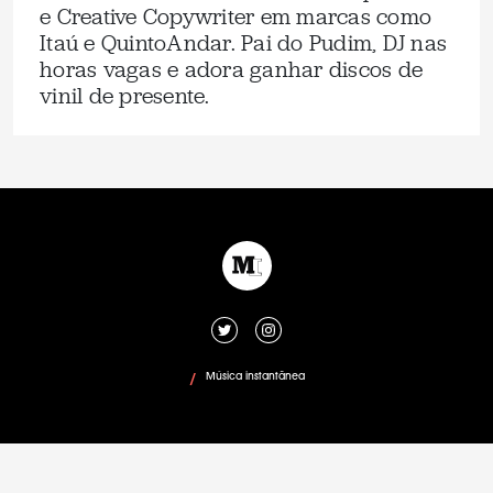
e Creative Copywriter em marcas como
Itaú e QuintoAndar. Pai do Pudim, DJ nas
horas vagas e adora ganhar discos de
vinil de presente.
Música instantânea
/