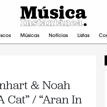
iscos
Músicas
Notícias
Listas
Co
nhart & Noah
 Cat” / “Aran In