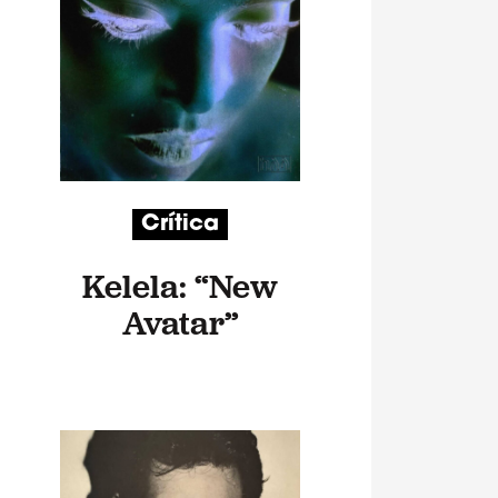
Crítica
Kelela: “New
Avatar”