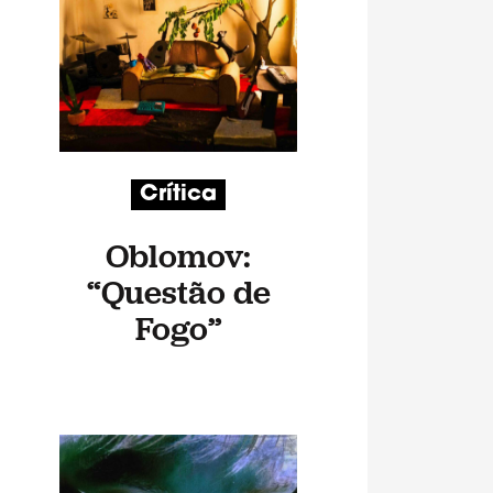
Crítica
Oblomov:
“Questão de
Fogo”