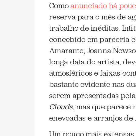
Como
anunciado há pou
reserva para o mês de a
trabalho de inéditas. Int
concebido em parceria 
Amarante, Joanna Newsom
longa data do artista, d
atmosféricos e faixas co
bastante evidente nas d
serem apresentadas pela
Clouds
, mas que parece 
enevoadas e arranjos de
Um pouco mais extensas 