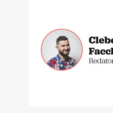
Cleb
Facc
Redato