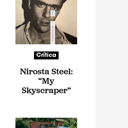
Crítica
Nirosta Steel:
“My
Skyscraper”