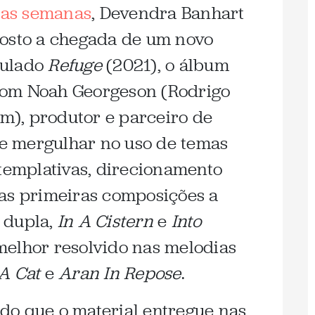
cas semanas
, Devendra Banhart
gosto a chegada de um novo
itulado
Refuge
(2021), o álbum
com
Noah Georgeson (Rodrigo
), produtor e parceiro de
eve mergulhar no uso de temas
ntemplativas, direcionamento
uas primeiras composições a
 dupla,
In A Cistern
e
Into
melhor resolvido nas melodias
A Cat
e
Aran In Repose
.
do que o material entregue nas