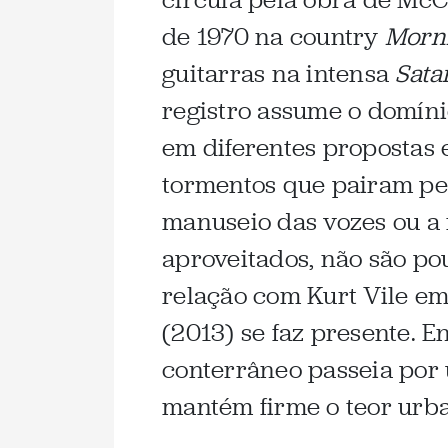
de 1970 na country
Morni
guitarras na intensa
Sata
registro assume o domíni
em diferentes propostas 
tormentos que pairam pel
manuseio das vozes ou a
aproveitados, não são p
relação com Kurt Vile e
(2013) se faz presente. E
conterrâneo passeia por 
mantém firme o teor urba