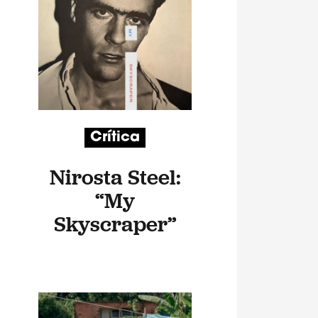
Crítica
Nirosta Steel:
“My
Skyscraper”