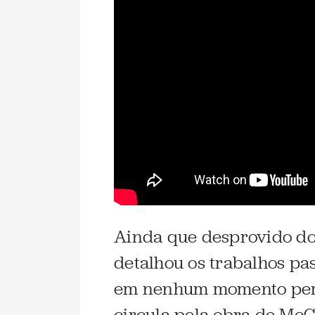
Ainda que desprovido do
detalhou os trabalhos pa
em nenhum momento perd
circula pela obra de McC