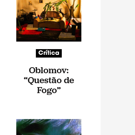
Crítica
Oblomov:
“Questão de
Fogo”