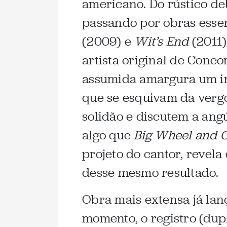
americano. Do rústico de
passando por obras essen
(2009) e
Wit’s End
(2011)
artista original de Conco
assumida amargura um ine
que se esquivam da ver
solidão e discutem a ang
algo que
Big Wheel and 
projeto do cantor, revel
desse mesmo resultado.
Obra mais extensa já lanç
momento, o registro (dup