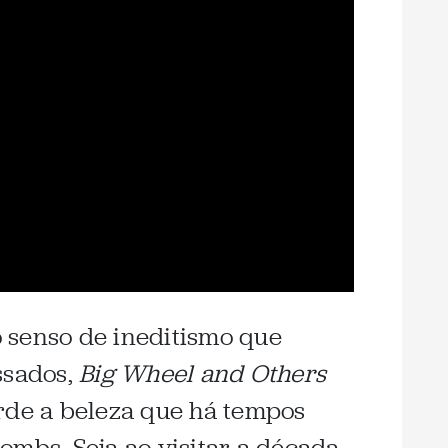
 senso de ineditismo que
ssados,
Big Wheel and Others
e a beleza que há tempos
ombs. Seja ao visitar a década