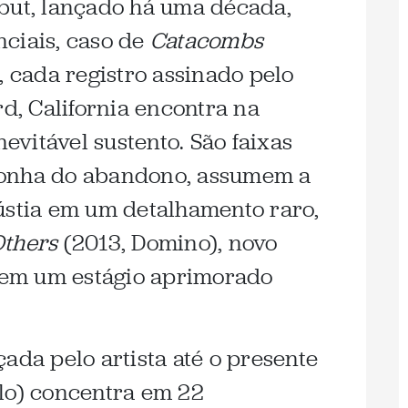
but, lançado há uma década,
ciais, caso de
Catacombs
, cada registro assinado pelo
rd, California encontra na
vitável sustento. São faixas
gonha do abandono, assumem a
ústia em um detalhamento raro,
Others
(2013, Domino), novo
a em um estágio aprimorado
ada pelo artista até o presente
lo) concentra em 22