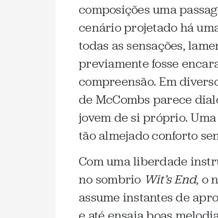
composições uma passag
cenário projetado há uma
todas as sensações, lame
previamente fosse encar
compreensão. Em diverso
de McCombs parece dialo
jovem de si próprio. Uma 
tão almejado conforto sen
Com uma liberdade instr
no sombrio
Wit’s End
, o 
assume instantes de apr
e até ensaia boas melodi