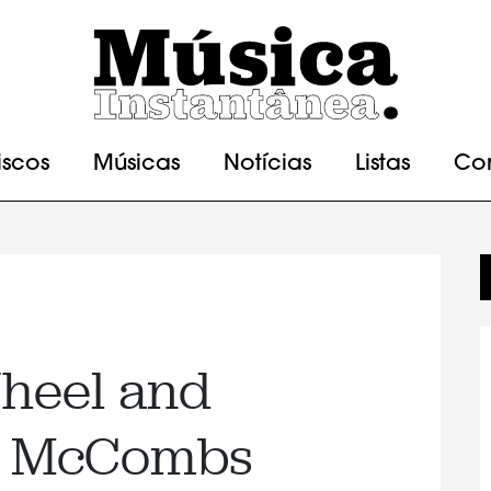
iscos
Músicas
Notícias
Listas
Co
Wheel and
ss McCombs