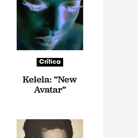
Crítica
Kelela: “New
Avatar”