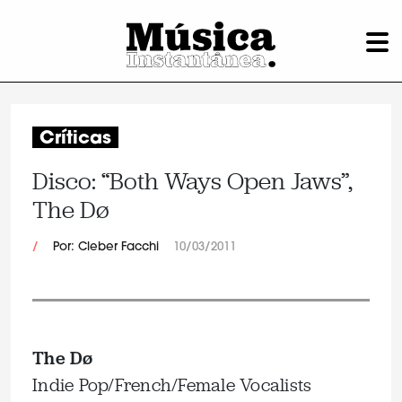
Críticas
Disco: “Both Ways Open Jaws”,
The Dø
/
Por: Cleber Facchi
10/03/2011
The Dø
Indie Pop/French/Female Vocalists