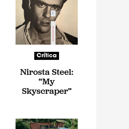
Crítica
Nirosta Steel:
“My
Skyscraper”