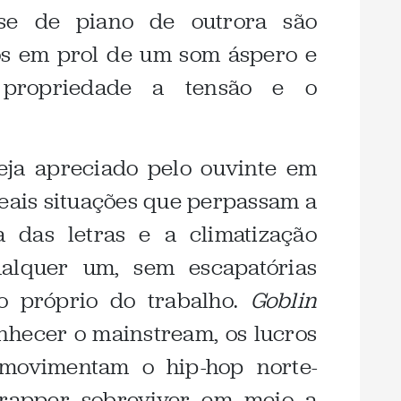
se de piano de outrora são
s em prol de um som áspero e
 propriedade a tensão e o
eja apreciado pelo ouvinte em
eais situações que perpassam a
a das letras e a climatização
ualquer um, sem escapatórias
o próprio do trabalho.
Goblin
nhecer o mainstream, os lucros
 movimentam o hip-hop norte-
 rapper sobreviver em meio a