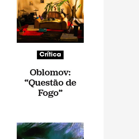
Crítica
Oblomov:
“Questão de
Fogo”