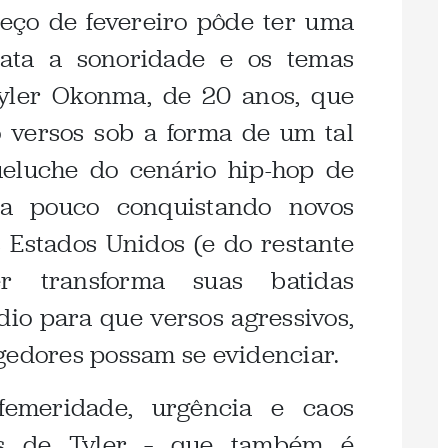
ço de fevereiro pôde ter uma
rata a sonoridade e os temas
yler Okonma, de 20 anos, que
o versos sob a forma de um tal
ueluche do cenário hip-hop de
a pouco conquistando novos
s Estados Unidos (e do restante
 transforma suas batidas
io para que versos agressivos,
gedores possam se evidenciar.
femeridade, urgência e caos
os de Tyler – que também é