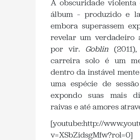
A obscuridade violenta
álbum – produzido e l
embora superassem exp
revelar um verdadeiro a
por vir.
Goblin
(2011),
carreira solo é um me
dentro da instável mente
uma espécie de sessão 
expondo suas mais dive
raivas e até amores atrav
[youtube:http://www.you
v=XSbZidsgMfw?rol=0]