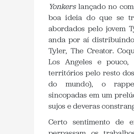
Yonkers
lançado no come
boa ideia do que se t
abordados pelo jovem T
anda por aí distribuind
Tyler, The Creator. Coq
Los Angeles e pouco, 
territórios pelo resto do
do mundo), o rapper
sincopadas em um prelúd
sujos e deveras constran
Certo sentimento de e
perpassam os trabalh