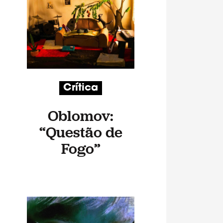
Crítica
Oblomov:
“Questão de
Fogo”