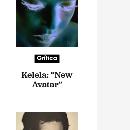
Crítica
Kelela: “New
Avatar”