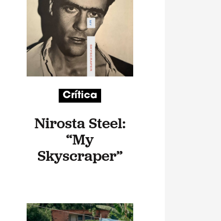
Crítica
Nirosta Steel:
“My
Skyscraper”