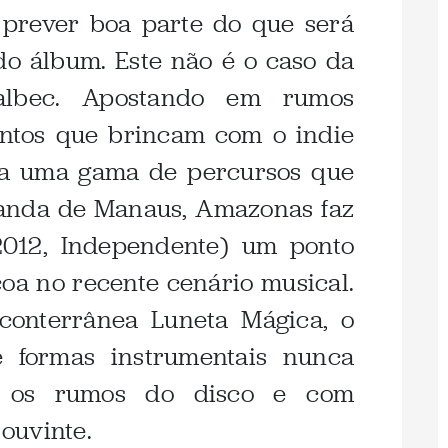
 prever boa parte do que será
do álbum. Este não é o caso da
lbec. Apostando em rumos
entos que brincam com o indie
da uma gama de percursos que
banda de Manaus, Amazonas faz
012, Independente) um ponto
coa no recente cenário musical.
conterrânea Luneta Mágica, o
e formas instrumentais nunca
m os rumos do disco e com
ouvinte.