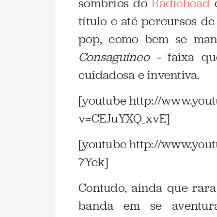
sombrios do
Radiohead
d
título e até percursos d
pop, como bem se mani
Consaguíneo –
faixa qu
cuidadosa e inventiva.
[youtube http://www.you
v=CEJuYXQ_xvE]
[youtube http://www.yo
7Yck]
Contudo, ainda que rar
banda em se aventura