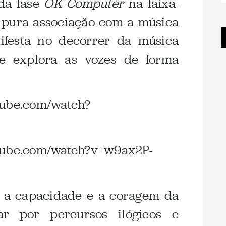
a fase
OK Computer
na faixa-
e pura associação com a música
festa no decorrer da música
e explora as vozes de forma
tube.com/watch?
utube.com/watch?v=w9ax2P-
a a capacidade e a coragem da
r por percursos ilógicos e