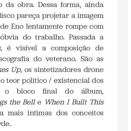
o da obra. Dessa forma, ainda
disco pareça projetar a imagem
a de Eno lentamente rompe com
 óbvia do trabalho. Passada a
s
, é visível a composição de
scografia do veterano. São as
es Up
, os sintetizadores drone
 teor político / existencial dos
 o bloco final do álbum,
gs the Bell
e
When I Built This
da mais íntimas dos conceitos
yde.