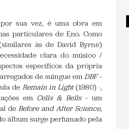
, por sua vez, é uma obra em
mas particulares de Eno. Como
similares às de David Byrne)
ecessidade clara do músico /
pectos específicos da própria
 carregados de suingue em
DBF
–
mula de
Remain in Light
(1980) -,
ntações em
Cells & Bells
– um
tal de
Before and After Science
,
 do álbum surge perfumado pela