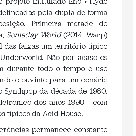
 projeto intitulado Eno • Hyde
delineadas pela dupla de forma
osição. Primeira metade do
a,
Someday World
(2014, Warp)
das faixas um território típico
Underworld. Não por acaso os
em durante todo o tempo o uso
ando o ouvinte para um cenário
ao Synthpop da década de 1980,
letrônico dos anos 1990 – com
os típicos da Acid House.
ferências permanece constante