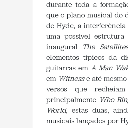
durante toda a formaçã
que o plano musical do 
de Hyde, a interferênci
uma possível estrutura
inaugural
The Satellite
elementos típicos da di
guitarras em
A Man Wak
em
Witness
e até mesmo o
versos que recheiam
principalmente
Who Rin
World
, estas duas, ain
musicais lançados por H