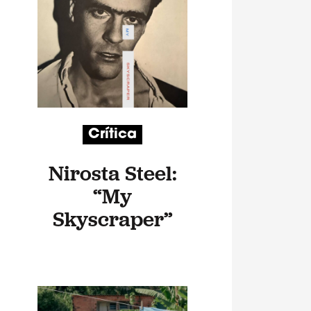
Crítica
Nirosta Steel:
“My
Skyscraper”