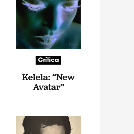
Crítica
Kelela: “New
Avatar”