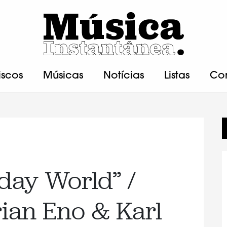
iscos
Músicas
Notícias
Listas
Co
day World” /
rian Eno & Karl