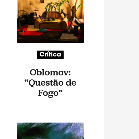
Crítica
Oblomov:
“Questão de
Fogo”