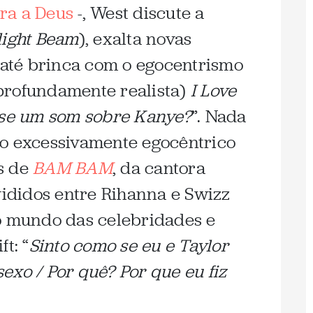
ra a Deus
-, West discute a
light Beam
), exalta novas
 até brinca com o egocentrismo
profundamente realista)
I Love
sse um som sobre Kanye?
”. Nada
mo excessivamente egocêntrico
s de
BAM BAM
, da cantora
vididos entre Rihanna e Swizz
o mundo das celebridades e
t: “
Sinto como se eu e Taylor
exo / Por quê? Por que eu fiz