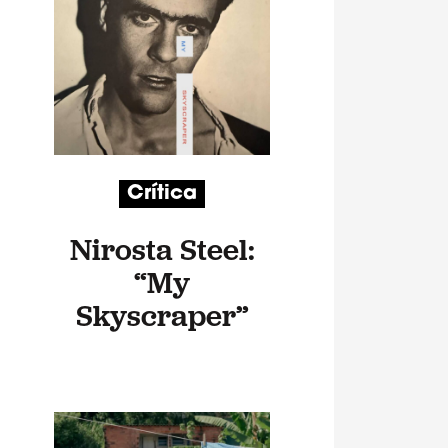
Crítica
Nirosta Steel:
“My
Skyscraper”