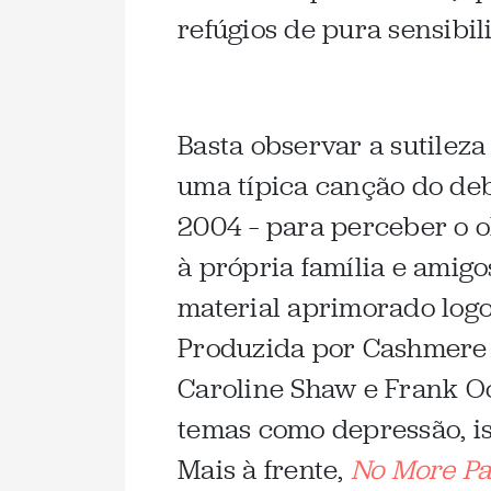
refúgios de pura sensibil
Basta observar a sutilez
uma típica canção do de
2004 – para perceber o o
à própria família e ami
material aprimorado lo
Produzida por Cashmere C
Caroline Shaw e Frank 
temas como depressão, i
Mais à frente,
No More Par