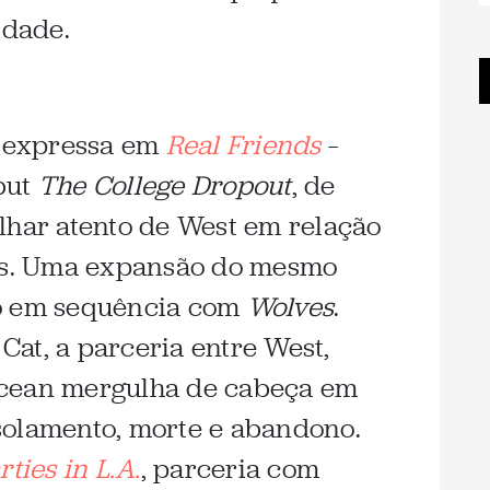
idade.
a expressa em
Real Friends
–
but
The College Dropout
, de
lhar atento de West em relação
gos. Uma expansão do mesmo
go em sequência com
Wolves
.
at, a parceria entre West,
Ocean mergulha de cabeça em
solamento, morte e abandono.
ties in L.A.
, parceria com