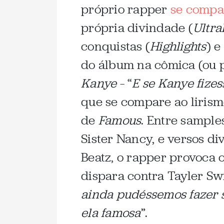
próprio rapper
se compa
própria divindade (
Ultra
conquistas (
Highlights
) e
do álbum na cômica (ou 
Kanye
– “
E se Kanye fize
que se compare ao liris
de
Famous
. Entre sample
Sister Nancy, e versos di
Beatz, o rapper provoca 
dispara contra Tayler Swif
ainda pudéssemos fazer s
ela famosa
”.