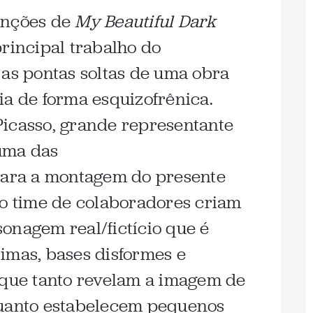
anções de
My Beautiful Dark
principal trabalho do
 as pontas soltas de uma obra
ia de forma esquizofrênica.
Picasso, grande representante
uma das
 para a montagem do presente
so time de colaboradores criam
onagem real/fictício que é
imas, bases disformes e
 que tanto revelam a imagem de
quanto estabelecem pequenos