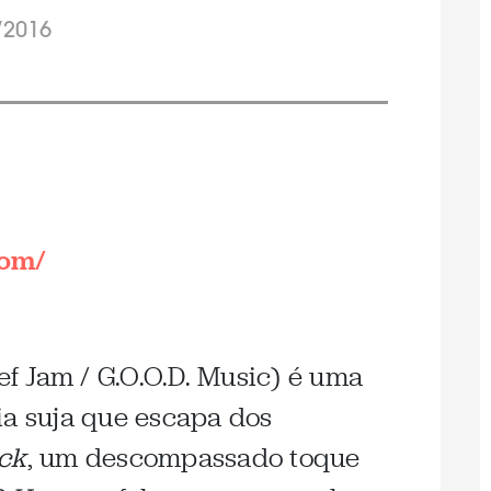
/2016
com/
ef Jam / G.O.O.D. Music) é uma
ia suja que escapa dos
ck
, um descompassado toque