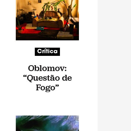
Crítica
Oblomov:
“Questão de
Fogo”