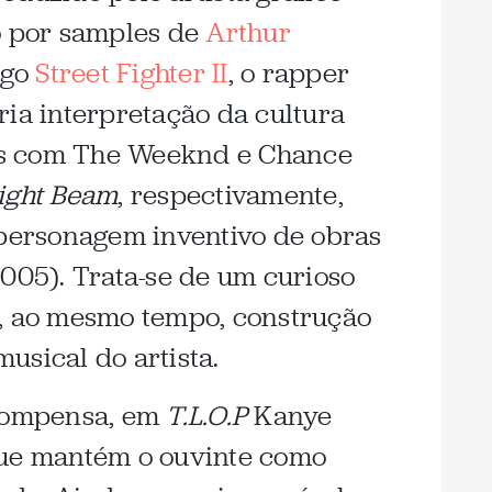
o por samples de
Arthur
ogo
Street Fighter II
, o rapper
ria interpretação da cultura
s com The Weeknd e Chance
light Beam
, respectivamente,
 personagem inventivo de obras
005). Trata-se de um curioso
e, ao mesmo tempo, construção
usical do artista.
ecompensa, em
T.L.O.P
Kanye
que mantém o ouvinte como