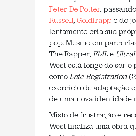
Peter De Potter
, passand
Russell
,
Goldfrapp
e do j
lentamente cria sua próp
pop. Mesmo em parceria
The Rapper,
FML
e
Ultra
West está longe de ser o
como
Late Registration
(2
exercício de adaptação 
de uma nova identidade m
Misto de frustração e r
West finaliza uma obra 