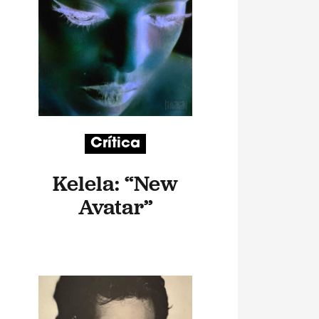
Crítica
Kelela: “New
Avatar”