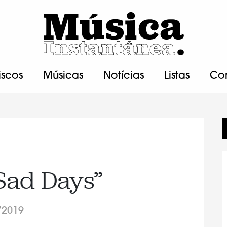
iscos
Músicas
Notícias
Listas
Co
Sad Days”
/2019