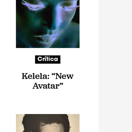
Crítica
Kelela: “New
Avatar”