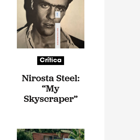
Crítica
Nirosta Steel:
“My
Skyscraper”