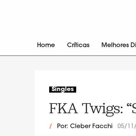
Home
Críticas
Melhores D
Singles
FKA Twigs: “
/
Por: Cleber Facchi
05/11