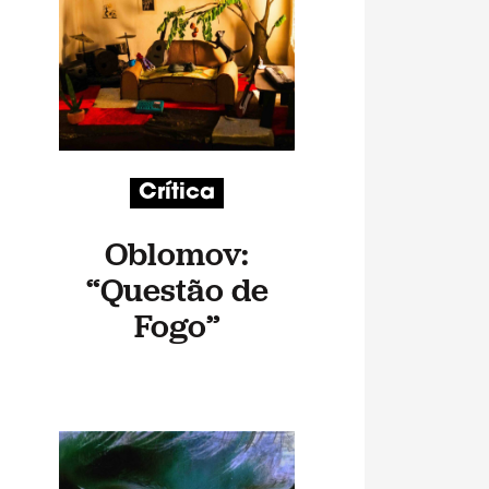
Crítica
Oblomov:
“Questão de
Fogo”