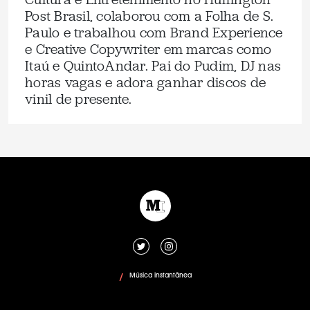
Post Brasil, colaborou com a Folha de S.
Paulo e trabalhou com Brand Experience
e Creative Copywriter em marcas como
Itaú e QuintoAndar. Pai do Pudim, DJ nas
horas vagas e adora ganhar discos de
vinil de presente.
Música instantânea
/