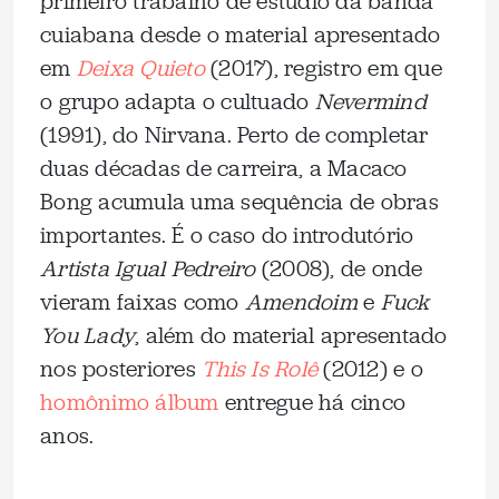
primeiro trabalho de estúdio da banda
cuiabana desde o material apresentado
em
Deixa Quieto
(2017), registro em que
o grupo adapta o cultuado
Nevermind
(1991), do Nirvana. Perto de completar
duas décadas de carreira, a Macaco
Bong acumula uma sequência de obras
importantes. É o caso do introdutório
Artista Igual Pedreiro
(2008), de onde
vieram faixas como
Amendoim
e
Fuck
You Lady
, além do material apresentado
nos posteriores
This Is Rolê
(2012) e o
homônimo álbum
entregue há cinco
anos.