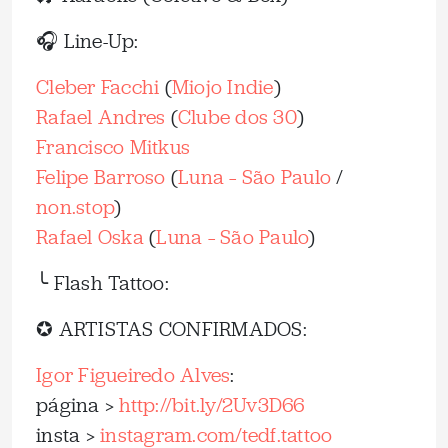
🎧 Line-Up:
Cleber Facchi
(
Miojo Indie
)
Rafael Andres
(
Clube dos 30
)
Francisco Mitkus
Felipe Barroso
(
Luna – São Paulo
/
non.stop
)
Rafael Oska
(
Luna – São Paulo
)
╰ Flash Tattoo:
✪ ARTISTAS CONFIRMADOS:
Igor Figueiredo Alves
:
página >
http://bit.ly/2Uv3D66
insta >
instagram.com/tedf.tattoo