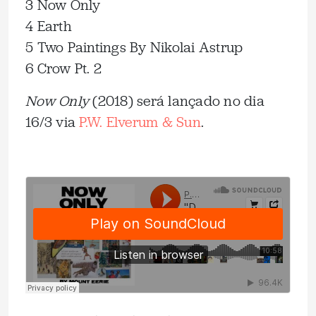
3 Now Only
4 Earth
5 Two Paintings By Nikolai Astrup
6 Crow Pt. 2
Now Only
(2018) será lançado no dia
16/3 via
P.W. Elverum & Sun
.