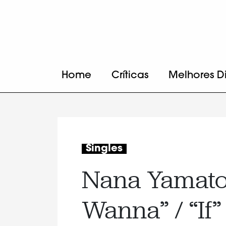
Home
Críticas
Melhores D
Singles
Nana Yamato
Wanna” / “If”