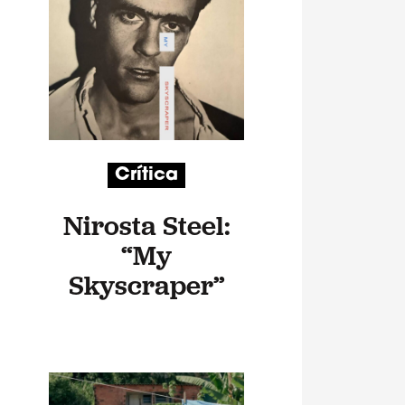
Crítica
Nirosta Steel:
“My
Skyscraper”