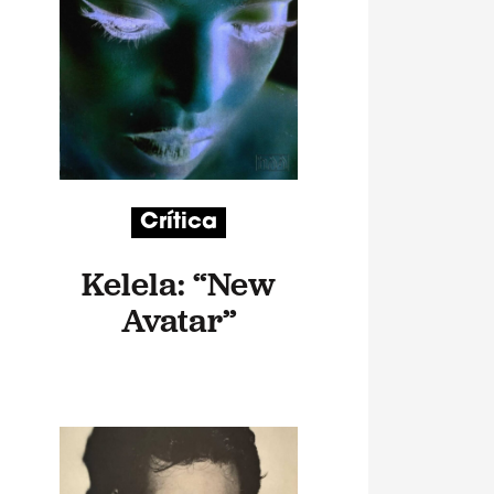
Crítica
Kelela: “New
Avatar”