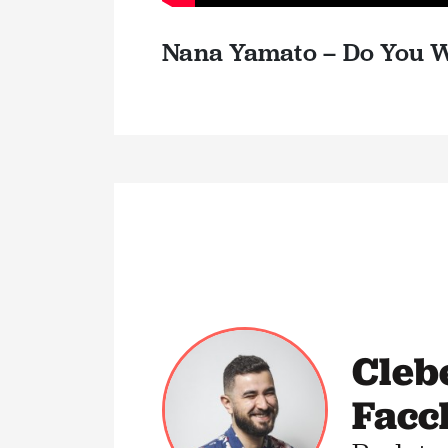
Nana Yamato – Do You W
Cleb
Facc