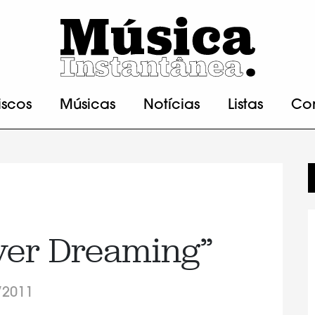
iscos
Músicas
Notícias
Listas
Co
ver Dreaming”
/2011