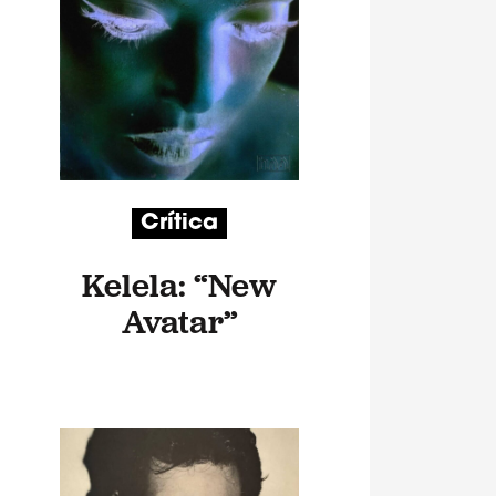
Crítica
Kelela: “New
Avatar”