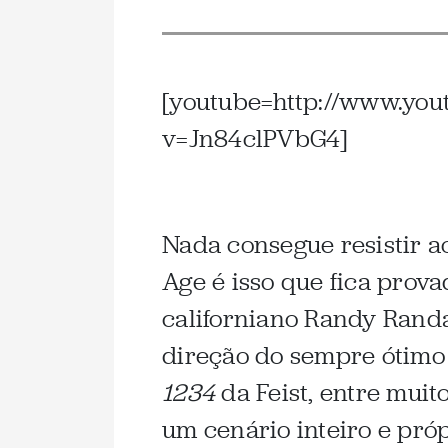
[youtube=http://www.you
v=Jn84clPVbG4]
Nada consegue resistir a
Age é isso que fica prov
californiano Randy Randa
direção do sempre ótimo 
1234
da Feist, entre muit
um cenário inteiro e pró