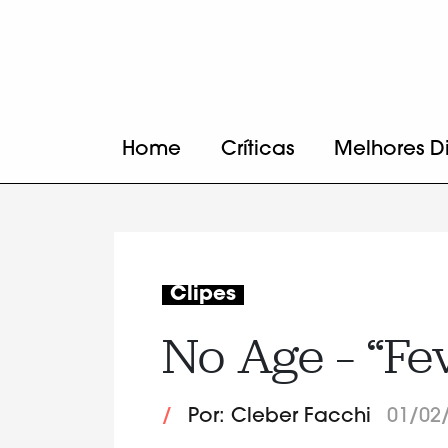
Home
Críticas
Melhores D
Clipes
No Age – “Fe
/
Por: Cleber Facchi
01/02