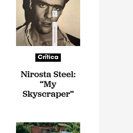
Crítica
Nirosta Steel:
“My
Skyscraper”