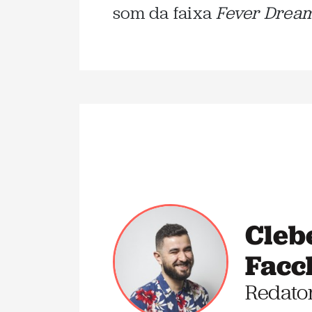
som da faixa
Fever Drea
Cleb
Facc
Redato