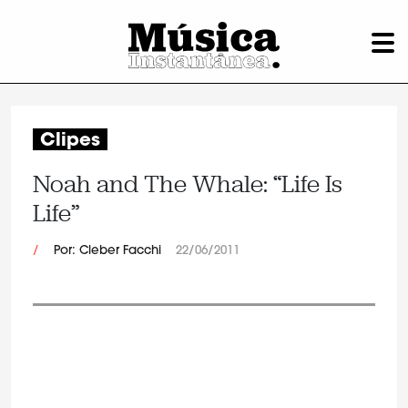
Clipes
Noah and The Whale: “Life Is
Life”
/
Por: Cleber Facchi
22/06/2011
.