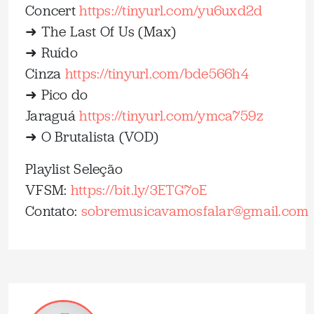
Concert
⁠https://tinyurl.com/yu6uxd2d⁠
➜ The Last Of Us (Max)
➜ Ruído
Cinza
⁠https://tinyurl.com/bde566h4⁠
➜ Pico do
Jaraguá
⁠https://tinyurl.com/ymca759z⁠
➜ O Brutalista (VOD)
Playlist Seleção
VFSM:
⁠https://bit.ly/3ETG7oE⁠
Contato:
⁠sobremusicavamosfalar@gmail.com