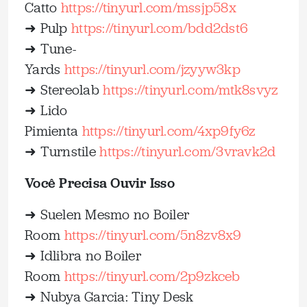
Catto
⁠https://tinyurl.com/mssjp58x⁠
➜ Pulp
⁠https://tinyurl.com/bdd2dst6⁠
➜ Tune-
Yards
⁠https://tinyurl.com/jzyyw3kp⁠
➜ Stereolab
⁠https://tinyurl.com/mtk8svyz⁠
➜ Lido
Pimienta
⁠https://tinyurl.com/4xp9fy6z⁠
➜ Turnstile
⁠https://tinyurl.com/3vravk2d⁠
Você Precisa Ouvir Isso
➜ Suelen Mesmo no Boiler
Room
⁠https://tinyurl.com/5n8zv8x9⁠
➜ Idlibra no Boiler
Room
⁠https://tinyurl.com/2p9zkceb⁠
➜ Nubya Garcia: Tiny Desk