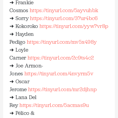
➜ Frankie
Cosmos
⁠https://tinyurl.com/5ayvuhbk⁠
➜ Sorry
⁠https://tinyurl.com/37ur4bc6⁠
➜ Kokoroko
⁠https://tinyurl.com/yyw7vr8p⁠
➜ Hayden
Pedigo
⁠https://tinyurl.com/mv5x498y⁠
➜ Loyle
Carner
⁠https://tinyurl.com/2c9ts4c2⁠
➜ Joe Armon-
Jones
⁠https://tinyurl.com/4nvyrm5v⁠
➜ Oscar
Jerome
⁠https://tinyurl.com/mr2djhnp⁠
➜ Lana Del
Rey
⁠https://tinyurl.com/5acmas9u⁠
➜ Pélico &