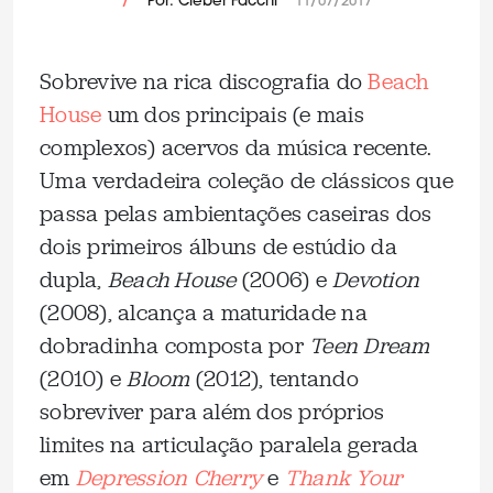
/
Por: Cleber Facchi
11/07/2017
Sobrevive na rica discografia do
Beach
House
um dos principais (e mais
complexos) acervos da música recente.
Uma verdadeira coleção de clássicos que
passa pelas ambientações caseiras dos
dois primeiros álbuns de estúdio da
dupla,
Beach House
(2006) e
Devotion
(2008), alcança a maturidade na
dobradinha composta por
Teen Dream
(2010) e
Bloom
(2012), tentando
sobreviver para além dos próprios
limites na articulação paralela gerada
em
Depression Cherry
e
Thank Your