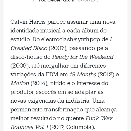
/
Por: Cleber Facchi
07/07/2017
Calvin Harris parece assumir uma nova
identidade musical a cada álbum de
estúdio. Do electroclash/synthpop de
I
Created Disco
(2007), passando pela
disco-house de
Ready for the Weekend
(2009), até mergulhar em diferentes
variações da EDM em
18 Months
(2012) e
Motion
(2014), nítido é o interesse do
produtor escocês em se adaptar às
novas exigências da indústria. Uma
permanente transformação que alcança
melhor resultado no quente
Funk Wav
Bounces Vol. 1
(2017, Columbia).