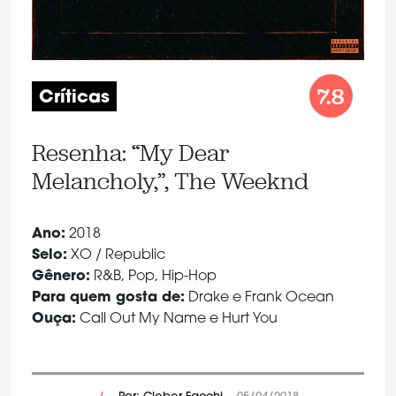
7.8
Críticas
Resenha: “My Dear
Melancholy,”, The Weeknd
Ano:
2018
Selo:
XO / Republic
Gênero:
R&B, Pop, Hip-Hop
Para quem gosta de:
Drake e Frank Ocean
Ouça:
Call Out My Name e Hurt You