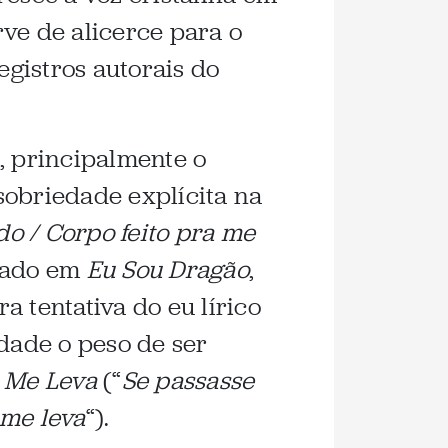
ve de alicerce para o
gistros autorais do
, principalmente o
obriedade explícita na
do / Corpo feito pra me
hado em
Eu Sou Dragão
,
 tentativa do eu lírico
idade o peso de ser
m
Me Leva
(“
Se passasse
 me leva
“).