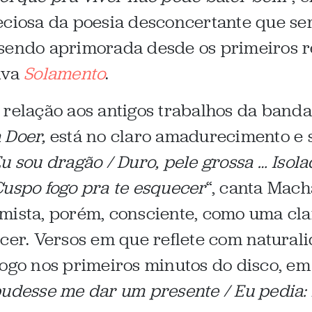
eciosa da poesia desconcertante que ser
sendo aprimorada desde os primeiros re
iva
Solamento
.
 relação aos antigos trabalhos da banda
 Doer,
está no claro amadurecimento e s
u sou dragão / Duro, pele grossa … Isola
Cuspo fogo pra te esquecer
“, canta Mac
ista, porém, consciente, como uma clara
scer. Versos em que reflete com natural
logo nos primeiros minutos do disco, e
pudesse me dar um presente / Eu pedia: