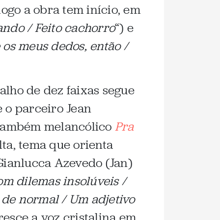
logo a obra tem início, em
ando / Feito cachorro
“) e
e os meus dedos, então /
alho de dez faixas segue
e o parceiro Jean
 também melancólico
Pra
ta, tema que orienta
Gianlucca Azevedo (Jan)
om dilemas insolúveis /
 de normal / Um adjetivo
cresce a voz cristalina em