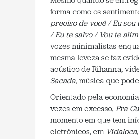
Mesmo quando se entreg
forma como os sentimento
preciso de você / Eu sou 
/ Eu te salvo / Vou te al
vozes minimalistas enqua
mesma leveza se faz evi
acústico de Rihanna, vid
Sacada
, música que pode
Orientado pela economia 
vezes em excesso,
Pra Cu
momento em que tem iní
eletrônicos, em
Vidaloca