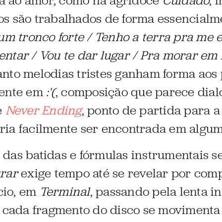
a ao amor, como na agridoce
Cuidado
, 
s são trabalhados de forma essencialme
um tronco forte / Tenho a terra pra me 
imentar / Vou te dar lugar / Pra morar e
nto melodias tristes ganham forma aos 
dente em
:'(
, composição que parece dia
e
Never Ending
, ponto de partida para
ria facilmente ser encontrada em algum
das batidas e fórmulas instrumentais s
rar
exige tempo até se revelar por comp
cio, em
Terminal
, passando pela lenta i
, cada fragmento do disco se movimenta