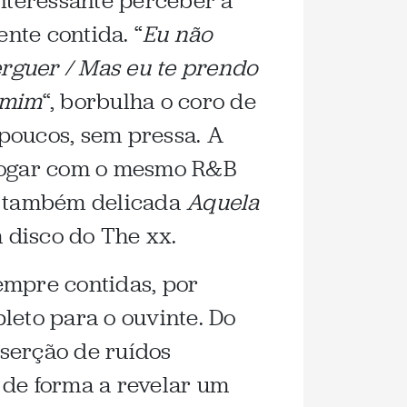
interessante perceber a
nte contida. “
Eu não
erguer / Mas eu te prendo
m mim
“, borbulha o coro de
poucos, sem pressa. A
logar com o mesmo R&B
 a também delicada
Aquela
 disco do The xx.
empre contidas, por
leto para o ouvinte. Do
nserção de ruídos
 de forma a revelar um