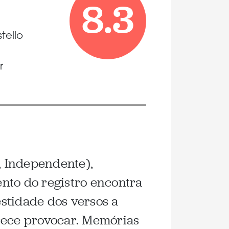
8.3
ello
r
, Independente),
nto do registro encontra
stidade dos versos a
ece provocar. Memórias