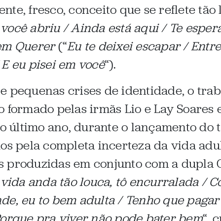
te, fresco, conceito que se reflete tão 
você abriu / Ainda está aqui / Te esper
em Querer
(“
Eu te deixei escapar / Entr
 E eu pisei em você
“).
e pequenas crises de identidade, o trab
o formado pelas irmãs Lio e Lay Soares 
 último ano, durante o lançamento do
os pela completa incerteza da vida adul
s produzidas em conjunto com a dupla 
vida anda tão louca, tô encurralada / C
de, eu to bem adulta / Tenho que pagar
Porque pra viver não pode bater bem
“, 