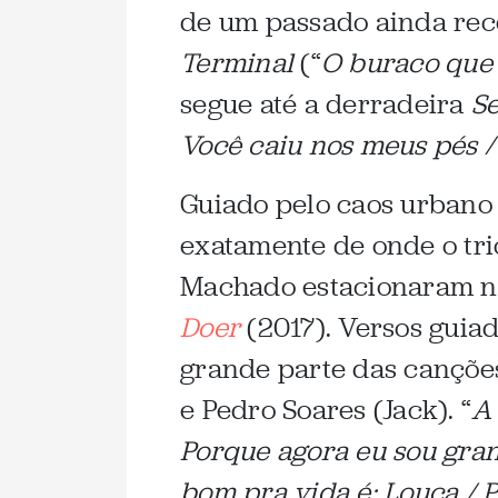
de um passado ainda recen
Terminal
(“
O buraco que 
segue até a derradeira
S
Você caiu nos meus pés /
Guiado pelo caos urbano 
exatamente de onde o tri
Machado estacionaram no
Doer
(2017). Versos guiad
grande parte das cançõe
e Pedro Soares (Jack). “
A 
Porque agora eu sou gran
bom pra vida é: Louca / 