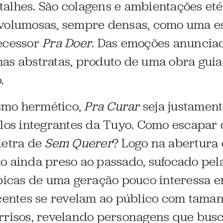
alhes. São colagens e ambientações eté
 volumosas, sempre densas, como uma e
tecessor
Pra Doer
. Das emoções anuncia
as abstratas, produto de uma obra gui
.
smo hermético,
Pra Curar
seja justament
los integrantes da Tuyo. Como escapar d
letra de
Sem Querer
? Logo na abertura
 ainda preso ao passado, sufocado pela 
típicas de uma geração pouco interessa e
ecentes se revelam ao público com tama
rrisos, revelando personagens que busc