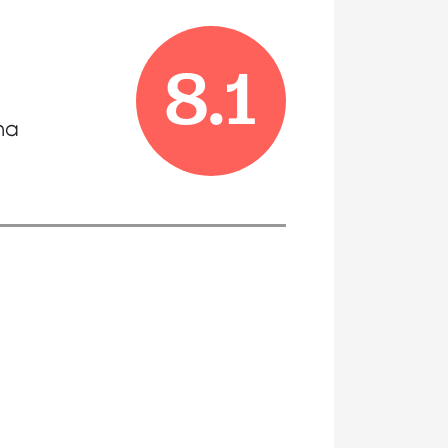
8.1
ina