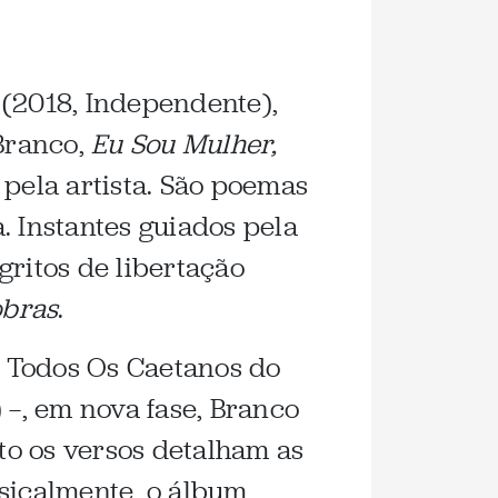
(2018, Independente),
 Branco,
Eu Sou Mulher,
 pela artista. São poemas
. Instantes guiados pela
 gritos de libertação
obras
.
 Todos Os Caetanos do
 —, em nova fase, Branco
nto os versos detalham as
usicalmente, o álbum