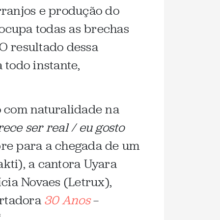
ranjos e produção do
 ocupa todas as brechas
 O resultado dessa
 todo instante,
o com naturalidade na
ce ser real / eu gosto
bre para a chegada de um
kti), a cantora Uyara
cia Novaes (Letrux),
ertadora
30 Anos
—
.