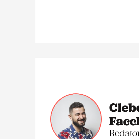
Cleb
Facc
Redato