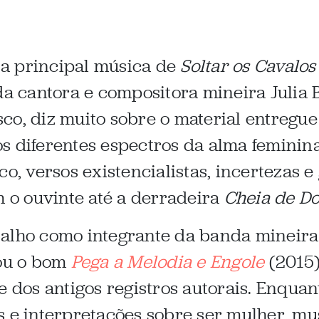
a principal música de
Soltar os Cavalos
 da cantora e compositora mineira Julia
co, diz muito sobre o material entregue
s diferentes espectros da alma feminina
o, versos existencialistas, incertezas e
o ouvinte até a derradeira
Cheia de D
balho como integrante da banda mineira
ou o bom
Pega a Melodia e Engole
(2015)
e dos antigos registros autorais. Enqua
s e interpretações sobre ser mulher, m