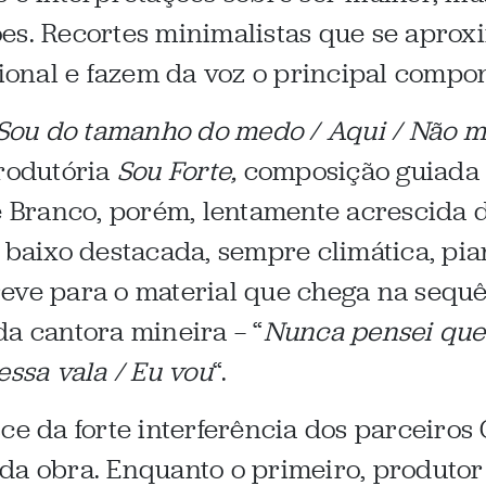
es. Recortes minimalistas que se aprox
onal e fazem da voz o principal compon
/ Sou do tamanho do medo / Aqui / Não m
trodutória
Sou Forte,
composição guiada e
de Branco, porém, lentamente acrescida 
 baixo destacada, sempre climática, pia
reve para o material que chega na sequ
da cantora mineira — “
Nunca pensei que 
essa vala / Eu vou
“.
ce da forte interferência dos parceiros
da obra. Enquanto o primeiro, produtor