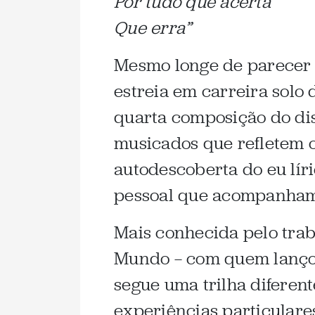
Por tudo que acerta
Que erra”
Mesmo longe de parecer 
estreia em carreira solo
quarta composição do dis
musicados que refletem o
autodescoberta do eu líric
pessoal que acompanham 
Mais conhecida pelo tra
Mundo — com quem lanç
segue uma trilha diferent
experiências particulare