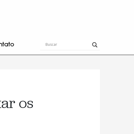
ntato
tar os