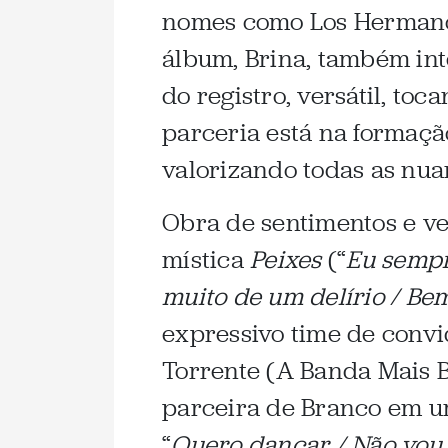
nomes como Los Hermanos
álbum, Brina, também int
do registro, versátil, to
parceria está na formaçã
valorizando todas as nu
Obra de sentimentos e ve
mística
Peixes
(“
Eu sempr
muito de um delírio / Be
expressivo time de convi
Torrente (A Banda Mais B
parceira de Branco em um
“
Quero dançar / Não vou