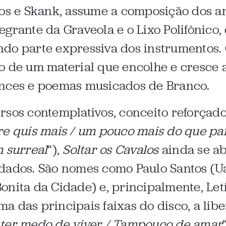
 e Skank, assume a composição dos ar
egrante da Graveola e o Lixo Polifônico,
cando parte expressiva dos instrumentos.
o de um material que encolhe e cresce a
ances e poemas musicados de Branco.
rsos contemplativos, conceito reforçad
e quis mais / um pouco mais do que pare
m surreal
“),
Soltar os Cavalos
ainda se a
dados. São nomes como Paulo Santos (Ua
onita da Cidade) e, principalmente, Letí
a das principais faixas do disco, a lib
 ter medo de viver / Tampouco de amar
“