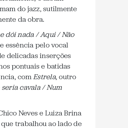
imam do jazz, sutilmente
ente da obra.
e dói nada / Aqui / Não
 essência pelo vocal
de delicadas inserções
nos pontuais e batidas
ência, com
Estrela
, outro
seria cavala / Num
 Chico Neves e Luiza Brina
 que trabalhou ao lado de