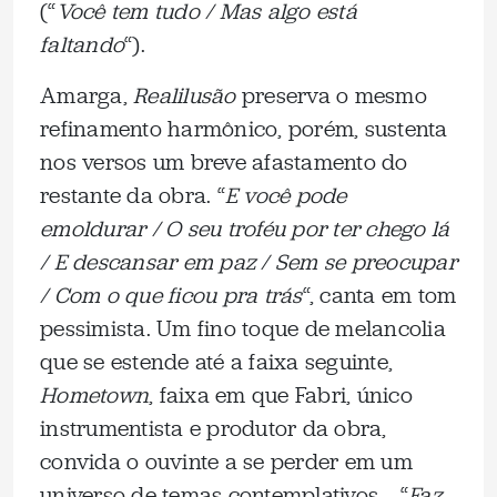
(“
Você tem tudo / Mas algo está
faltando
“).
Amarga,
Realilusão
preserva o mesmo
refinamento harmônico, porém, sustenta
nos versos um breve afastamento do
restante da obra. “
E você pode
emoldurar / O seu troféu por ter chego lá
/ E descansar em paz / Sem se preocupar
/ Com o que ficou pra trás
“, canta em tom
pessimista. Um fino toque de melancolia
que se estende até a faixa seguinte,
Hometown
, faixa em que Fabri, único
instrumentista e produtor da obra,
convida o ouvinte a se perder em um
universo de temas contemplativos — “
Faz