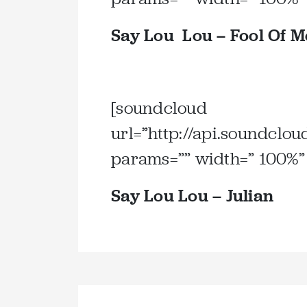
Say Lou Lou – Fool Of Me
.
[soundcloud
url=”http://api.soundclo
params=”” width=” 100%” 
Say Lou Lou – Julian