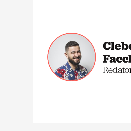
Cleb
Facc
Redato