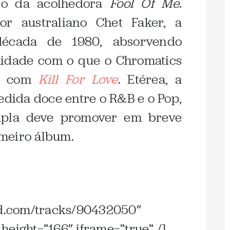
to da acolhedora
Fool Of Me
.
or australiano Chet Faker, a
década de 1980, absorvendo
midade com o que o Chromatics
no com
Kill For Love
. Etérea, a
ida doce entre o R&B e o Pop,
upla deve promover em breve
meiro álbum.
oud.com/tracks/90432050″
height=”166″ iframe=”true” /]