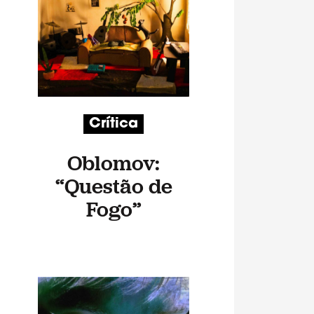
Crítica
Oblomov:
“Questão de
Fogo”