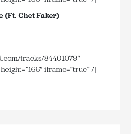
 (Ft. Chet Faker)
ud.com/tracks/84401079″
height=”166″ iframe=”true” /]