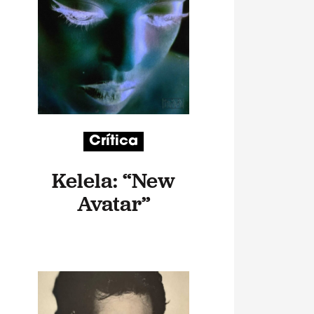
Crítica
Kelela: “New
Avatar”