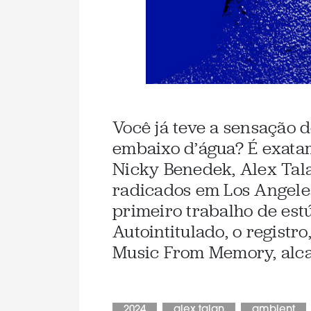
Você já teve a sensação 
embaixo d’água? É exata
Nicky Benedek, Alex Tala
radicados em Los Angele
primeiro trabalho de est
Autointitulado, o registr
Music From Memory, alca
2024
alex talan
ambient