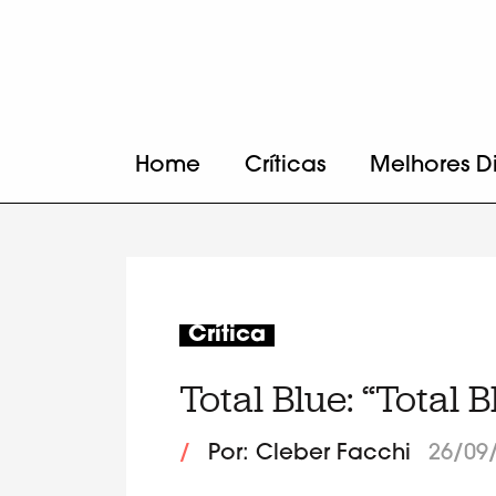
Home
Críticas
Melhores D
Crítica
Total Blue: “Total B
/
Por: Cleber Facchi
26/09