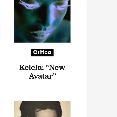
Crítica
Kelela: “New
Avatar”