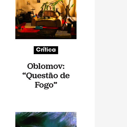
Crítica
Oblomov:
“Questão de
Fogo”