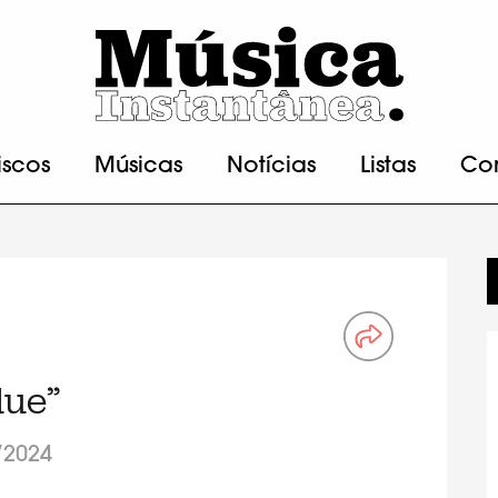
iscos
Músicas
Notícias
Listas
Co
lue”
/2024