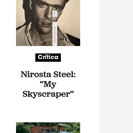
Crítica
Nirosta Steel:
“My
Skyscraper”