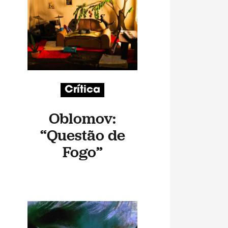
Crítica
Oblomov:
“Questão de
Fogo”