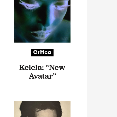
Crítica
Kelela: “New
Avatar”