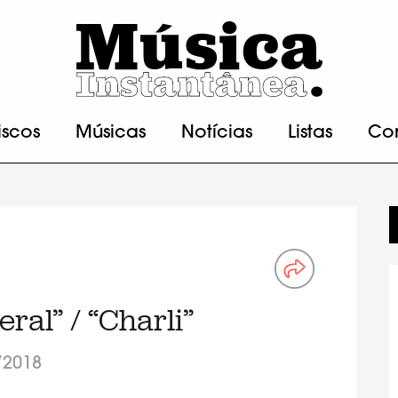
iscos
Músicas
Notícias
Listas
Co
eral” / “Charli”
/2018