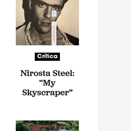
Crítica
Nirosta Steel:
“My
Skyscraper”