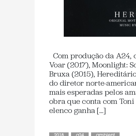
Com produção da A24, ca
Voar (2017), Moonlight: S
Bruxa (2015), Hereditário
do diretor norte-america
mais esperadas pelos ama
obra que conta com Toni 
elenco ganha […]
2018
a24
ambient