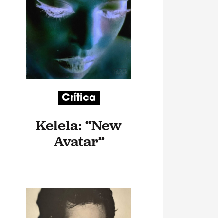
Crítica
Kelela: “New
Avatar”