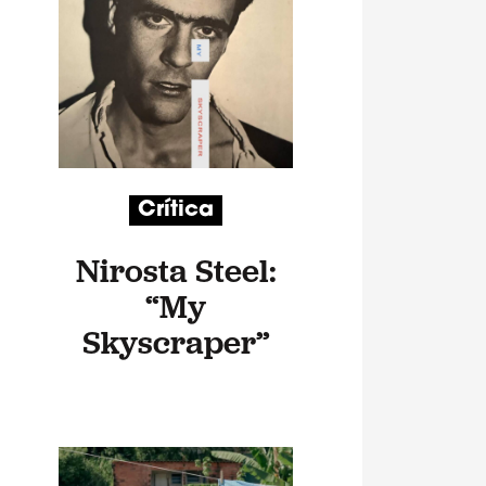
Crítica
Nirosta Steel:
“My
Skyscraper”