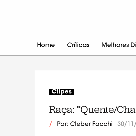
Home
Críticas
Melhores D
Clipes
Raça: “Quente/Ch
/
Por: Cleber Facchi
30/11