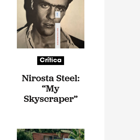
Crítica
Nirosta Steel:
“My
Skyscraper”