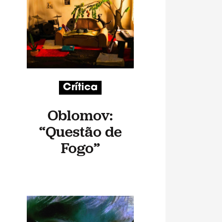
Crítica
Oblomov:
“Questão de
Fogo”