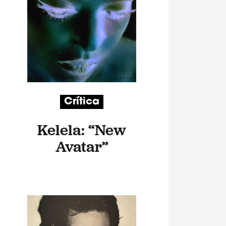
Crítica
Kelela: “New
Avatar”