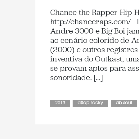
Chance the Rapper Hip-
http://chanceraps.com/ 
Andre 3000 e Big Boi jam
ao cenário colorido de A
(2000) e outros registro
inventiva do Outkast, um
se provam aptos para as
sonoridade. […]
2013
a$ap rocky
ab-soul