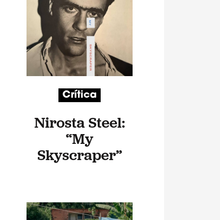
Crítica
Nirosta Steel:
“My
Skyscraper”