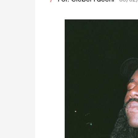
/
Por: Cleber Facchi
06/02