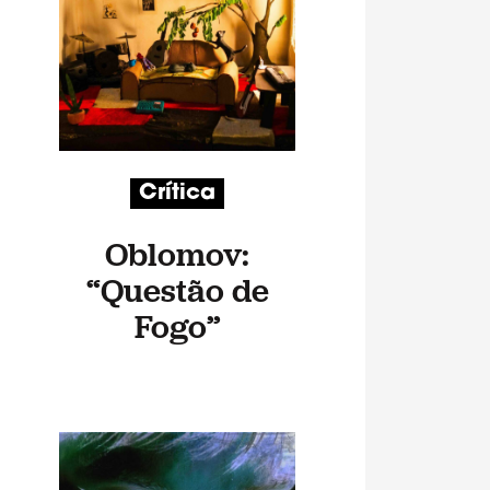
Crítica
Oblomov:
“Questão de
Fogo”