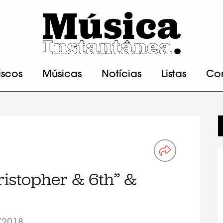
iscos
Músicas
Notícias
Listas
Co
ristopher & 6th” &