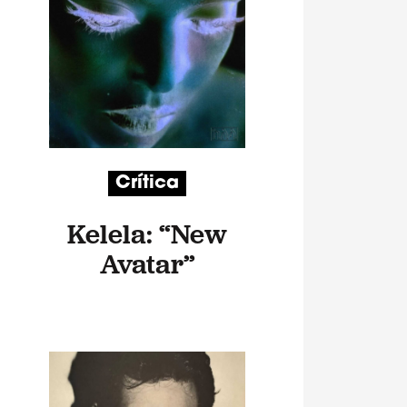
Crítica
Kelela: “New
Avatar”