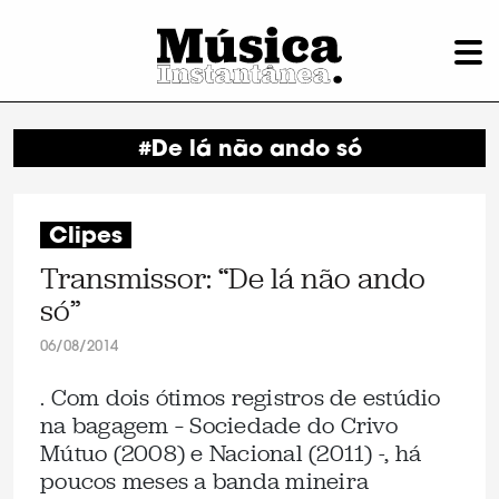
#De lá não ando só
Clipes
Transmissor: “De lá não ando
só”
06/08/2014
. Com dois ótimos registros de estúdio
na bagagem – Sociedade do Crivo
Mútuo (2008) e Nacional (2011) -, há
poucos meses a banda mineira