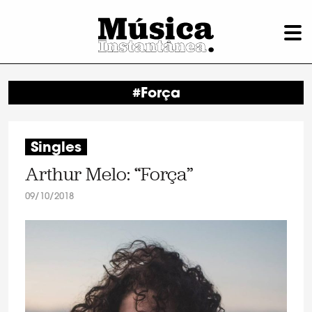
#Força
Singles
Arthur Melo: “Força”
09/10/2018