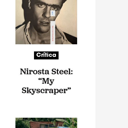
Crítica
Nirosta Steel:
“My
Skyscraper”