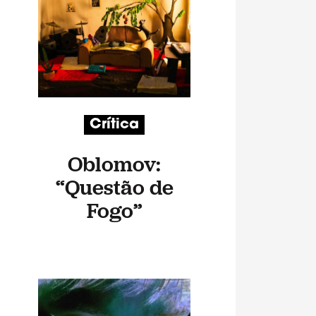
Crítica
Oblomov:
“Questão de
Fogo”