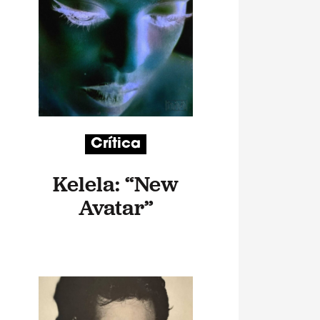
Crítica
Kelela: “New
Avatar”