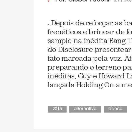
/
Por: Cleber Facchi
27/05
. Depois de reforçar as ba
frenéticos e brincar de f
sample na inédita Bang Th
do Disclosure presentea
fato marcada pela voz. A
preparando o terreno par
inéditas, Guy e Howard 
lançada Holding On a me
2015
alternative
dance