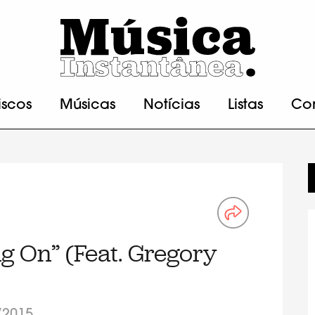
iscos
Músicas
Notícias
Listas
Co
ng On” (Feat. Gregory