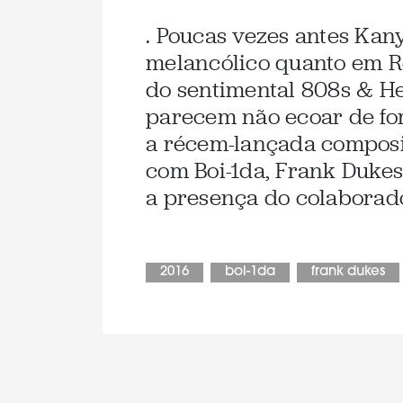
. Poucas vezes antes Kan
melancólico quanto em R
do sentimental 808s & H
parecem não ecoar de for
a récem-lançada composi
com Boi-1da, Frank Dukes
a presença do colaborado
2016
boi-1da
frank dukes