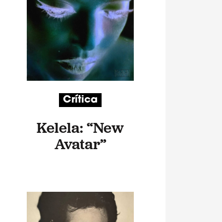
Crítica
Kelela: “New
Avatar”