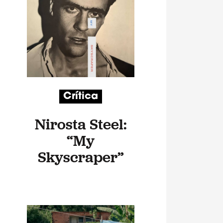
Crítica
Nirosta Steel:
“My
Skyscraper”