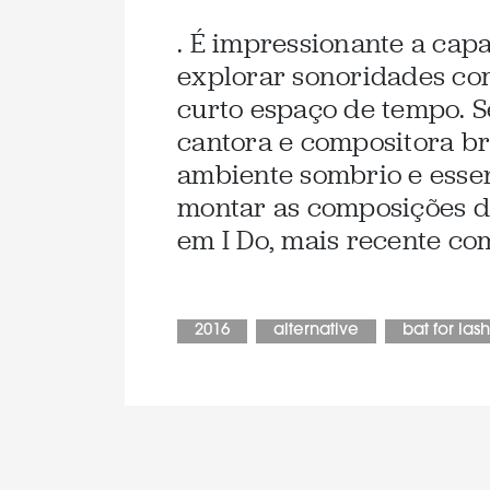
. É impressionante a ca
explorar sonoridades c
curto espaço de tempo. 
cantora e compositora b
ambiente sombrio e esse
montar as composições do
em I Do, mais recente com
2016
alternative
bat for las