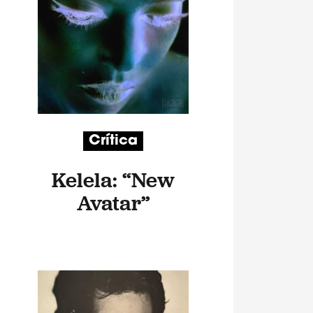
Crítica
Kelela: “New
Avatar”