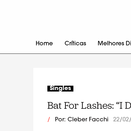
Home
Críticas
Melhores D
Singles
Bat For Lashes: “I 
/
Por: Cleber Facchi
22/02