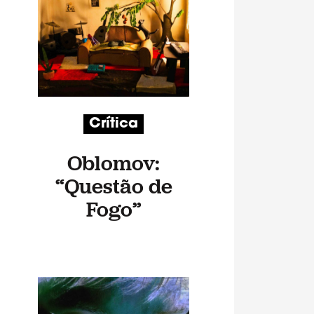
Crítica
Oblomov:
“Questão de
Fogo”