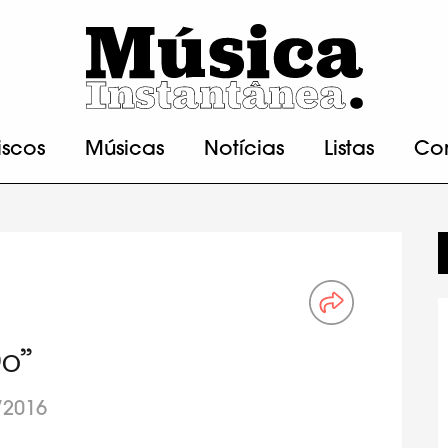
iscos
Músicas
Notícias
Listas
Co
Do”
/2016