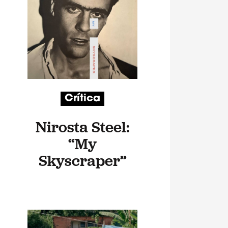
Crítica
Nirosta Steel:
“My
Skyscraper”