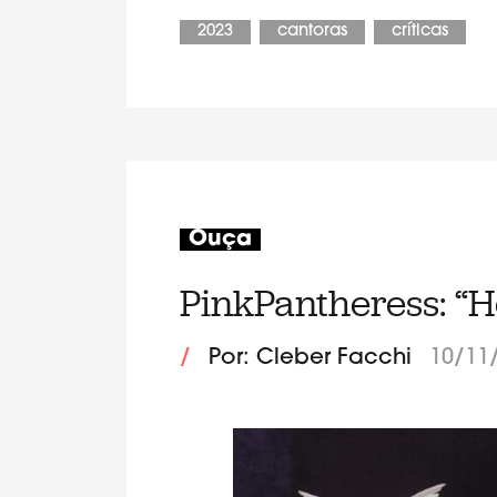
2023
cantoras
críticas
Ouça
PinkPantheress: “
/
Por: Cleber Facchi
10/11