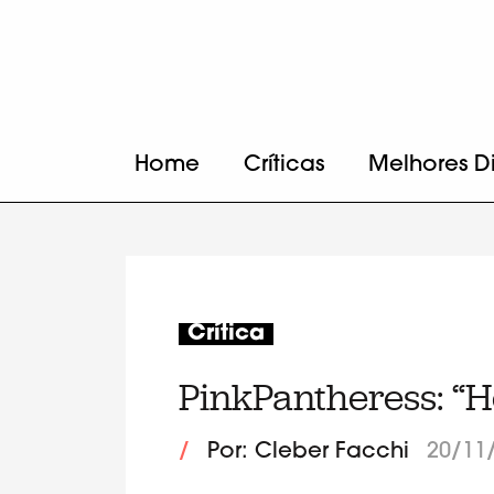
Home
Críticas
Melhores D
Crítica
PinkPantheress: “
/
Por: Cleber Facchi
20/11