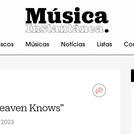
iscos
Músicas
Notícias
Listas
Co
Heaven Knows”
/2023