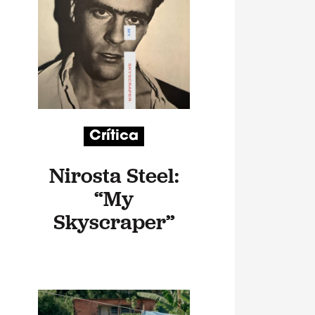
Crítica
Nirosta Steel:
“My
Skyscraper”