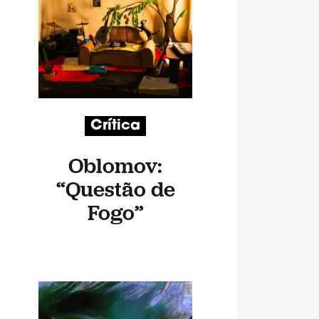
Crítica
Oblomov:
“Questão de
Fogo”