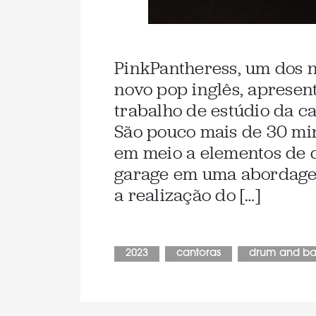
PinkPantheress, um dos 
novo pop inglês, apresen
trabalho de estúdio da c
São pouco mais de 30 min
em meio a elementos de 
garage em uma abordagem
a realização do […]
2023
cantoras
drum and ba