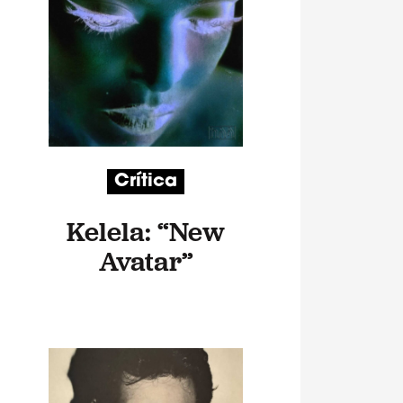
Crítica
Kelela: “New
Avatar”